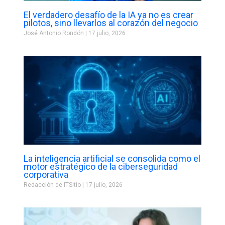
El verdadero desafío de la IA ya no es crear
pilotos, sino llevarlos al corazón del negocio
José Antonio Rondón
17 julio, 2026
La inteligencia artificial se consolida como el
motor estratégico de la ciberseguridad
corporativa
Redacción de ITSitio
17 julio, 2026