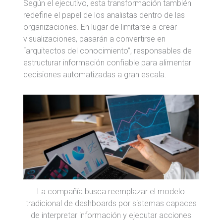
Según el ejecutivo, esta transformación también
redefine el papel de los analistas dentro de las
organizaciones. En lugar de limitarse a crear
visualizaciones, pasarán a convertirse en
“arquitectos del conocimiento”, responsables de
estructurar información confiable para alimentar
decisiones automatizadas a gran escala.
La compañía busca reemplazar el modelo
tradicional de dashboards por sistemas capaces
de interpretar información y ejecutar acciones