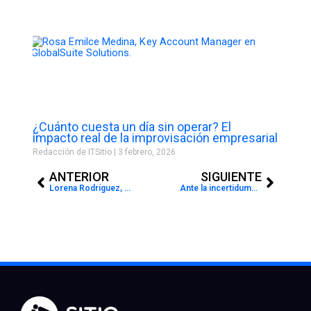
¿Cuánto cuesta un día sin operar? El
impacto real de la improvisación empresarial
Redacción de ITSitio
3 febrero, 2026
Prev
Next
ANTERIOR
SIGUIENTE
Lorena Rodríguez, nueva Country Manager de Axity en Colombia
Ante la incertidumbre la respuesta es buscar la oportunidad: este es el gran mensaje de Impresistem en TOP Finance 2024