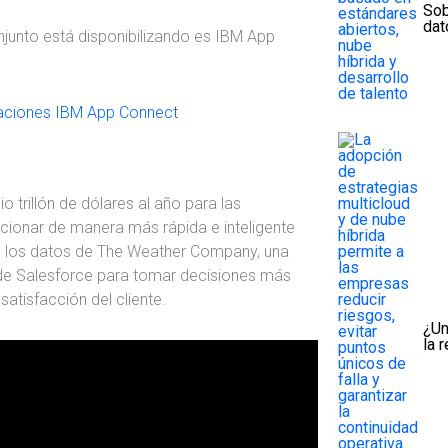
Sob
dat
njunto está disponibilizando es IBM App
 trillón de dólares al año para las
cionar de manera más rápida e inteligente
zan los datos de The Weather Company, una
de Salesforce para tomar decisiones más
satisfacción del cliente.
¿Un
la 