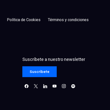
Política de Cookies
Términos y condiciones
Suscríbete a nuestro newsletter
facebook
x
linkedin
youtube
instagram
spotify
Suscríbete