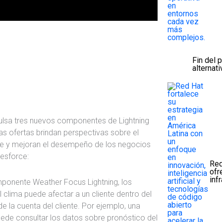
Fin del 
alternat
sa tres nuevos componentes de Lightning
s ofertas brindan perspectivas sobre el
ente y mejoran el desempeño de los negocios
lesforce:
Red
ofr
inf
ponente Weather Focus Lightning, los
 clima puede afectar a un cliente dentro del
e la cuenta del cliente. Por ejemplo, una
uede consultar los datos sobre pronóstico del