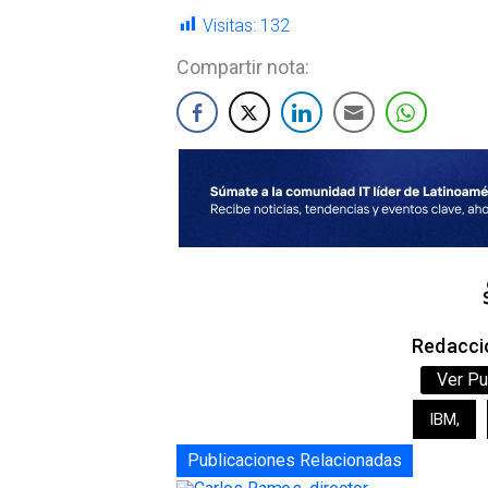
Visitas:
132
Compartir nota:
Redacció
Ver Pu
IBM
,
Publicaciones Relacionadas