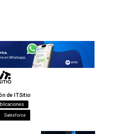
n de ITSitio
blicaciones
Salesforce