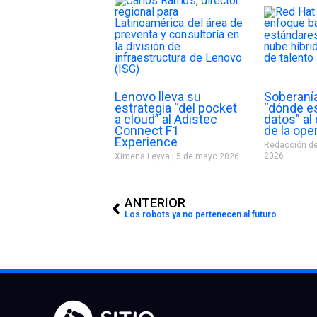
Lenovo lleva su
Soberanía 
estrategia “del pocket
“dónde e
a cloud” al Adistec
datos” al 
Connect F1
de la ope
Experience
Redacción de
2026
Ximena Leyva
5 de mayo 2026
Prev
ANTERIOR
Los robots ya no pertenecen al futuro