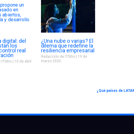
digital: del
¿Una nube o varias? El
stán los
dilema que redefine la
control real
resiliencia empresarial
ración
Redacción de ITSitio
19 de
marzo 2026
 ITSitio
10 de abril
¿Qué países de LATAM 