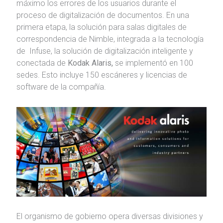
máximo los errores de los usuarios durante el
proceso de digitalización de documentos. En una
primera etapa, la solución para salas digitales de
correspondencia de Nimble, integrada a la tecnología
de Infuse, la solución de digitalización inteligente y
conectada de
Kodak Alaris,
se implementó en 100
sedes. Esto incluye 150 escáneres y licencias de
software de la compañía.
El organismo de gobierno opera diversas divisiones y