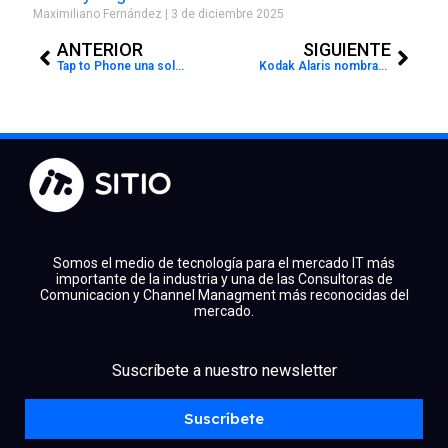
Maximiliano Fernández
3 de diciembre 2025
Prev
Next
ANTERIOR
SIGUIENTE
Tap to Phone una solución que promueve el pago sin contacto en los comercios
Kodak Alaris nombrado por KMWorld en su listado de productos de tendencia, por cuarto año consecutivo
Somos el medio de tecnología para el mercado IT más
importante de la industria y una de las Consultoras de
Comunicacion y Channel Managment más reconocidas del
mercado.
facebook
x
linkedin
Suscríbete a nuestro newsletter
youtube
instagram
spotify
Suscríbete