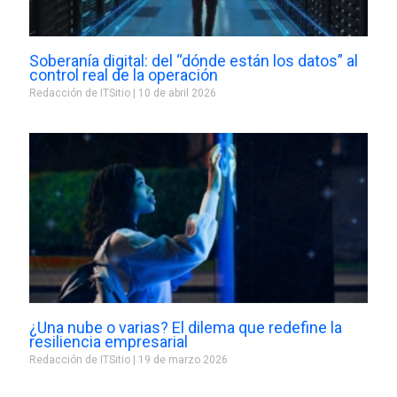
Soberanía digital: del “dónde están los datos” al
control real de la operación
Redacción de ITSitio
10 de abril 2026
¿Una nube o varias? El dilema que redefine la
resiliencia empresarial
Redacción de ITSitio
19 de marzo 2026