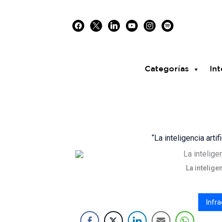
Skip
facebook
x
linkedin
youtube
instagram
spotify
to
content
Categorías
Int
“La inteligencia art
La intelige
Infra