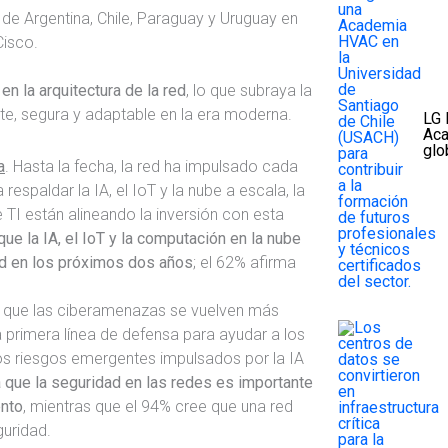
e Argentina, Chile, Paraguay y Uruguay en
Cisco.
n la arquitectura de la red
, lo que subraya la
te, segura y adaptable en la era moderna.
LG 
Aca
glo
a
. Hasta la fecha, la red ha impulsado cada
 respaldar la IA, el IoT y la nube a escala, la
 TI están alineando la inversión con esta
ue la IA, el IoT y la computación en la nube
ed en los próximos dos años
; el 62% afirma
.
 que las ciberamenazas se vuelven más
a primera línea de defensa para ayudar a los
os riesgos emergentes impulsados por la IA
 que la seguridad en las redes es importante
ento
, mientras que el 94% cree que una red
uridad.