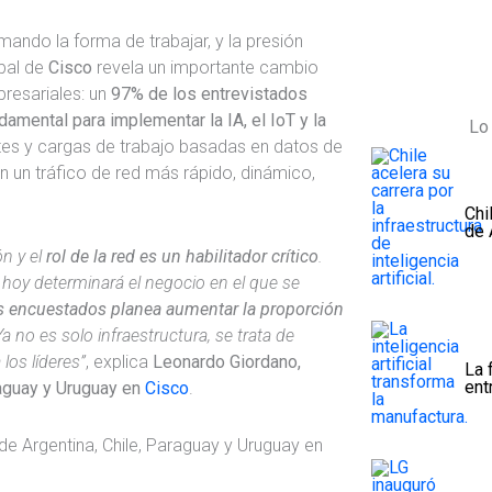
mando la forma de trabajar, y la presión
bal de
Cisco
revela un importante cambio
presariales: un
97% de los entrevistados
mental para implementar la IA, el IoT y la
Lo 
ntes y cargas de trabajo basadas en datos de
an un tráfico de red más rápido, dinámico,
Chi
de 
n y el
rol de la red es un habilitador crítico
.
hoy determinará el negocio en el que se
s encuestados planea aumentar la proporción
Ya no es solo infraestructura, se trata de
 los líderes”
, explica
Leonardo Giordano,
La 
ent
raguay y Uruguay en
Cisco
.