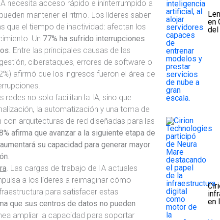
 IA necesita acceso rápido e ininterrumpido a
Len
pueden mantener el ritmo. Los líderes saben
en 
s que el tiempo de inactividad: afectan los
de
ecimiento. Un
77% ha sufrido interrupciones
ños
. Entre las principales causas de las
gestión, ciberataques, errores de software o
2%) afirmó que los ingresos fueron el área de
errupciones.
as redes no solo facilitan la IA, sino que
onalización, la automatización y una toma de
con arquitecturas de red diseñadas para las
8% afirma que avanzar a la siguiente etapa de
d aumentará su capacidad para generar mayor
ión
.
ra
. Las cargas de trabajo de IA actuales
mpulsa a los líderes a reimaginar cómo
Cir
fraestructura para satisfacer estas
inf
en 
ma que sus centros de datos no pueden
anea ampliar la capacidad para soportar