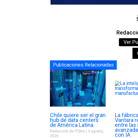
Redacció
Ver Pu
Publicaciones Relacionadas
Chile quiere ser el gran
La fábric
hub de data centers
Vantara 
de América Latina
entre la
avanzada
Redacción de ITSitio
3 agosto,
con IA
2026