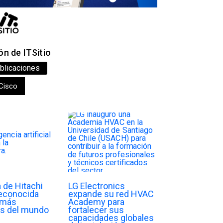
n de ITSitio
blicaciones
Cisco
a de Hitachi
LG Electronics
reconocida
expande su red HVAC
s más
Academy para
s del mundo
fortalecer sus
capacidades globales