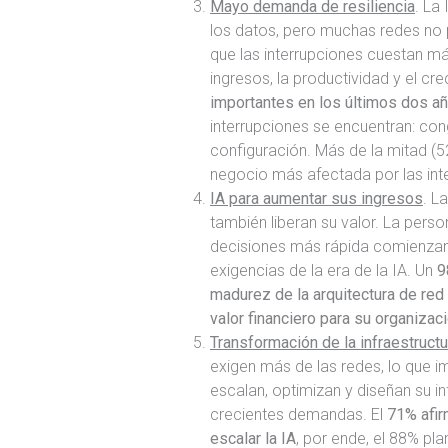
Mayo demanda de resiliencia
. La
los datos, pero muchas redes no 
que las interrupciones cuestan má
ingresos, la productividad y el cr
importantes en los últimos dos a
interrupciones se encuentran: con
configuración. Más de la mitad (5
negocio más afectada por las int
IA para aumentar sus ingresos
. L
también liberan su valor. La pers
decisiones más rápida comienzan 
exigencias de la era de la IA. Un
9
madurez de la arquitectura de re
valor financiero para su organizac
Transformación de la infraestructu
exigen más de las redes, lo que i
escalan, optimizan y diseñan su in
crecientes demandas. El
71% afir
escalar la IA
, por ende, el 88% pl