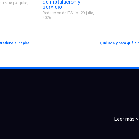
de instalación y
 ITSitio
31 julio,
servicio
Redacción de ITSitio
29 julio,
2026
retiene e inspira
Qué son y para qué s
Leer más »