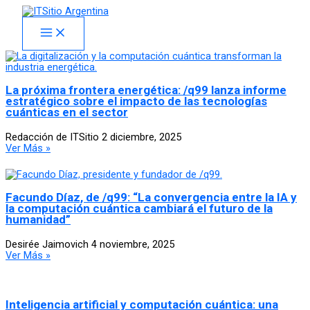
Skip
facebook
x
linkedin
youtube
instagram
spotify
to
content
La próxima frontera energética: /q99 lanza informe
estratégico sobre el impacto de las tecnologías
cuánticas en el sector
Redacción de ITSitio
2 diciembre, 2025
Ver Más »
Facundo Díaz, de /q99: “La convergencia entre la IA y
la computación cuántica cambiará el futuro de la
humanidad”
Desirée Jaimovich
4 noviembre, 2025
Ver Más »
Inteligencia artificial y computación cuántica: una