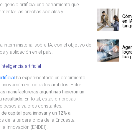
eligencia artificial una herramienta que
rementar las brechas sociales y
Cómo
en I
tang
interministerial sobre IA, con el objetivo de
Agen
logra
e y aplicación en el país.
tus 
nteligencia artificial
rtificial
ha experimentado un crecimiento
 innovación en todos los ámbitos. Entre
as manufactureras argentinas hicieron un
u resultado.
En total, estas empresas
 de pesos a valores constantes,
de capital para innovar y un 12% a
os de la tercera onda de la Encuesta
 la Innovación (ENDEI).