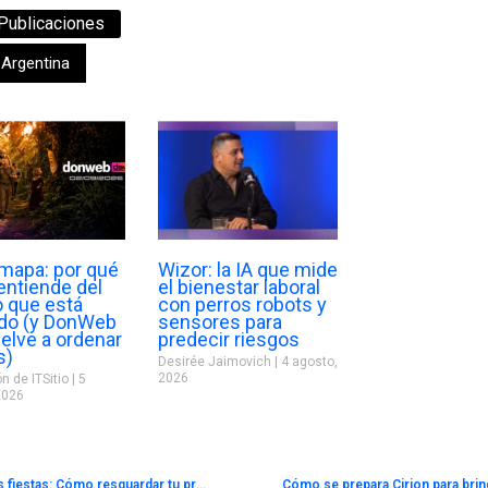
Publicaciones
Argentina
 mapa: por qué
Wizor: la IA que mide
entiende del
el bienestar laboral
o que está
con perros robots y
do (y DonWeb
sensores para
elve a ordenar
predecir riesgos
s)
Desirée Jaimovich
4 agosto,
2026
n de ITSitio
5
2026
Ciberdelincuencia en aumento durante las fiestas: Cómo resguardar tu privacidad online