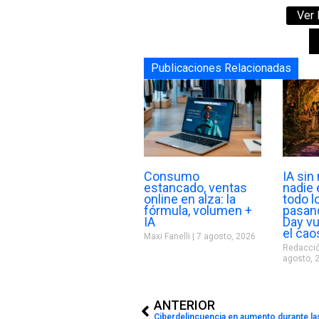
Ver 
Publicaciones Relacionadas
Consumo
IA sin
estancado, ventas
nadie 
online en alza: la
todo l
fórmula, volumen +
pasan
IA
Day vu
el cao
Maxi Fanelli
7 agosto, 2026
Redacció
agosto, 
Prev
ANTERIOR