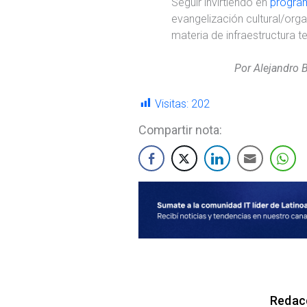
Seguir invirtiendo en
progra
evangelización cultural/orga
materia de infraestructura t
Por Alejandro 
Visitas:
202
Compartir nota:
Redacc