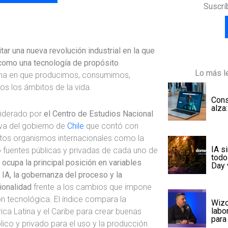
Suscrí
ar una nueva revolución industrial en la que
ca como una tecnología de propósito
Lo más le
rma en que producimos, consumimos,
s los ámbitos de la vida.
Cons
alza
 liderado por
el Centro de Estudios Nacional
tiva del gobierno de
Chile
que contó con
intos organismos internacionales como la
IA s
fuentes públicas y privadas de cada uno de
todo
 ocupa la principal posición en variables
Day 
 IA,
la gobernanza del proceso y la
ionalidad
frente a los cambios que impone
ón tecnológica. El índice compara la
Wizo
labo
ca Latina y el Caribe para crear buenas
para
lico y privado para el uso y la producción