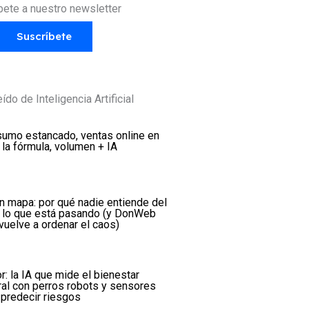
bete a nuestro newsletter
Suscríbete
ído de Inteligencia Artificial
umo estancado, ventas online en
: la fórmula, volumen + IA
in mapa: por qué nadie entiende del
 lo que está pasando (y DonWeb
vuelve a ordenar el caos)
r: la IA que mide el bienestar
ral con perros robots y sensores
 predecir riesgos