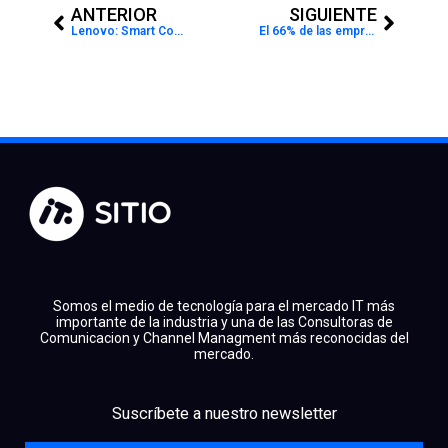
ANTERIOR
SIGUIENTE
Lenovo: Smart Connect transforma la relación entre dispositivos y simplifica la rutina digital
El 66% de las empresas aún prioriza prevenir ataques antes que recuperarse
Somos el medio de tecnología para el mercado IT más
importante de la industria y una de las Consultoras de
Comunicacion y Channel Managment más reconocidas del
mercado.
facebook
x
linkedin
Suscríbete a nuestro newsletter
youtube
instagram
spotify