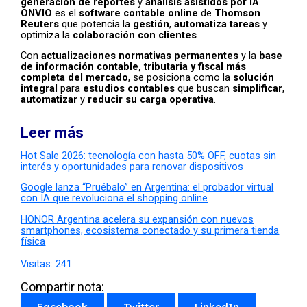
generación de reportes
y
análisis asistidos por IA
.
ONVIO
es el
software contable online
de
Thomson
Reuters
que potencia la
gestión
,
automatiza tareas
y
optimiza la
colaboración con clientes
.
Con
actualizaciones normativas permanentes
y la
base
de información contable, tributaria y fiscal más
completa del mercado
, se posiciona como la
solución
integral
para
estudios contables
que buscan
simplificar
,
automatizar
y
reducir su carga operativa
.
Leer más
Hot Sale 2026: tecnología con hasta 50% OFF, cuotas sin
interés y oportunidades para renovar dispositivos
Google lanza “Pruébalo” en Argentina: el probador virtual
con IA que revoluciona el shopping online
HONOR Argentina acelera su expansión con nuevos
smartphones, ecosistema conectado y su primera tienda
física
Visitas:
241
Compartir nota:
Facebook
Twitter
LinkedIn