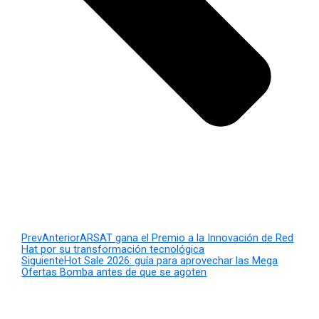
Prev
Anterior
ARSAT gana el Premio a la Innovación de Red
Hat por su transformación tecnológica
Siguiente
Hot Sale 2026: guía para aprovechar las Mega
Ofertas Bomba antes de que se agoten