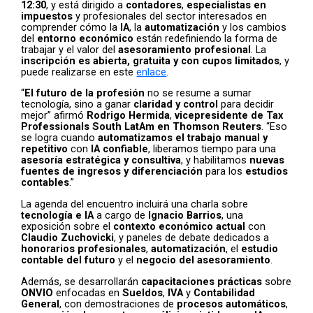
12:30
, y está dirigido a
contadores
,
especialistas en
impuestos
y profesionales del sector interesados en
comprender cómo la
IA
, la
automatización
y los cambios
del
entorno económico
están redefiniendo la forma de
trabajar y el valor del
asesoramiento profesional
. La
inscripción es abierta, gratuita y con cupos limitados
, y
puede realizarse en este
enlace
.
“
El futuro de la profesión
no se resume a sumar
tecnología, sino a ganar
claridad y control
para decidir
mejor” afirmó
Rodrigo Hermida
,
vicepresidente de Tax
Professionals South LatAm en Thomson Reuters
. “Eso
se logra cuando
automatizamos el trabajo manual y
repetitivo
con
IA confiable
, liberamos tiempo para una
asesoría estratégica y consultiva
, y habilitamos
nuevas
fuentes de ingresos y diferenciación
para los
estudios
contables
.”
La agenda del encuentro incluirá una charla sobre
tecnología e IA
a cargo de
Ignacio Barrios
, una
exposición sobre el
contexto económico actual
con
Claudio Zuchovicki
, y paneles de debate dedicados a
honorarios profesionales
,
automatización
, el
estudio
contable del futuro
y el
negocio del asesoramiento
.
Además, se desarrollarán
capacitaciones prácticas
sobre
ONVIO
enfocadas en
Sueldos
,
IVA
y
Contabilidad
General
, con demostraciones de
procesos automáticos
,