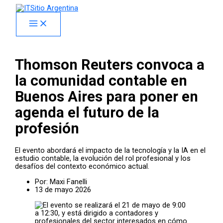
Skip
facebook
x
linkedin
youtube
instagram
spotify
to
content
Thomson Reuters convoca a
la comunidad contable en
Buenos Aires para poner en
agenda el futuro de la
profesión
El evento abordará el impacto de la tecnología y la IA en el
estudio contable, la evolución del rol profesional y los
desafíos del contexto económico actual.
Por:
Maxi Fanelli
13 de mayo 2026