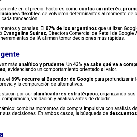
icamente en el precio. Factores como
cuotas sin interés
,
promo
luciones flexibles
se volvieron determinantes al momento de c
 cada transacción.
omentos y canales. El
87% de los argentinos
que utilizan Goog
có
Evangelina Suárez
, Directora Comercial de Retail de Google
n herramientas de
IA
afirman tomar decisiones más rápidas.
igente
a vez más
analítico y prudente
. Un
43% ya sabe qué va a comp
des
, evidenciando un comportamiento orientado al valor.
es, el
69% recurre al Buscador de Google
para profundizar in
previa y la comparación de alternativas.
stacan por ser
planificadores estratégicos
, organizando su
comparación, validación y análisis antes de decidir.
námico: combina momentos de compra impulsiva con análisis de
ar sus decisiones. En ambos casos, la búsqueda de
descuentos 
a