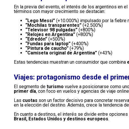
En la previa del evento, el interés de los argentinos en e
términos con mayor crecimiento se destacan:
“Lego Messi”
(+10.000%) impulsado por la fiebre 
“Mochilas transparentes”
(+2.500%)
“Televisor 98 pulgadas”
(+800%)
“Relojes en Argentina”
(+800%)
“Edredón”
(+500%)
“Fundas para laptop”
(+400%)
“Pintura de caucho”
(+79%)
“Camiseta original de Argentina”
(+43%)
Estas tendencias muestran un consumidor que combina
Viajes: protagonismo desde el prime
El segmento de
turismo
vuelve a posicionarse como uno
primer día
, con foco en vuelos y agencias de viaje online
Las
cuotas
son un factor decisivo para concretar reserv
en la elección del destino. Además, crece la tendencia de 
En cuanto a destinos, el interés se divide entre opciones
Brasil, Estados Unidos y destinos europeos
.