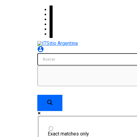
Skip
facebook
x
linkedin
youtube
instagram
spotify
to
content
Exact matches only