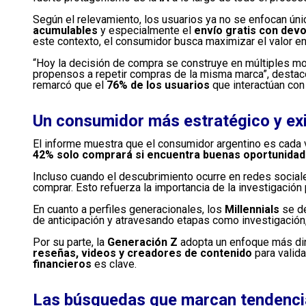
Según el relevamiento, los usuarios ya no se enfocan ún
acumulables
y especialmente el
envío gratis con devo
este contexto, el consumidor busca maximizar el valor en
“Hoy la decisión de compra se construye en múltiples m
propensos a repetir compras de la misma marca”, desta
remarcó que el
76% de los usuarios
que interactúan co
Un consumidor más estratégico y ex
El informe muestra que el consumidor argentino es cad
42% solo comprará si encuentra buenas oportunida
Incluso cuando el descubrimiento ocurre en redes social
comprar. Esto refuerza la importancia de la investigación 
En cuanto a perfiles generacionales, los
Millennials
se de
de anticipación y atravesando etapas como investigación, 
Por su parte, la
Generación Z
adopta un enfoque más di
reseñas, videos y creadores de contenido
para valid
financieros
es clave.
Las búsquedas que marcan tendenci