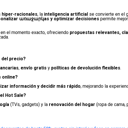
s
hiper-racionales
, la
inteligencia artificial
se convierte en el g
rsonalizar առաջարկas y optimizar decisiones
permite mejora
io en el momento exacto, ofreciendo
propuestas relevantes, cla
zada.
 del precio?
ancarias
,
envío gratis
y
políticas de devolución flexibles
.
s online?
zar información y decidir más rápido
, mejorando la experien
el Hot Sale?
ogía
(TVs, gadgets) y la
renovación del hogar
(ropa de cama, p