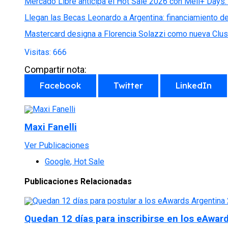
Mercado Libre anticipa el Hot Sale 2026 con Meli+ Days:
Llegan las Becas Leonardo a Argentina: financiamiento 
Mastercard designa a Florencia Solazzi como nueva Clus
Visitas:
666
Compartir nota:
Facebook
Twitter
LinkedIn
Maxi Fanelli
Ver Publicaciones
Google
,
Hot Sale
Publicaciones Relacionadas
Quedan 12 días para inscribirse en los eAwar