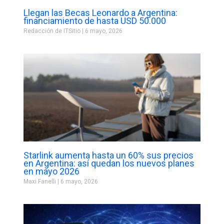
Llegan las Becas Leonardo a Argentina:
financiamiento de hasta USD 50.000
Redacción de ITSitio
6 mayo, 2026
Starlink aumenta hasta un 60% sus precios
en Argentina: así quedan los nuevos planes
en mayo 2026
Maxi Fanelli
6 mayo, 2026