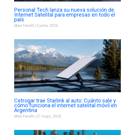
Personal Tech lanza su nueva solución de
Internet Satelital para empresas en todo el
país
Maxi Fanelli
3 junio, 2026
Cetrogar trae Starlink al auto: Cuánto sale y
cómo funciona el internet satelital móvil en
Argentina
Maxi Fanelli
27 mayo, 2026