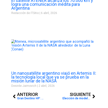
El satélite ATENEA alcanza los 70.000 km y
logra una comunicación inédita para
Argentina
Redacción de ITSitio
6 abril, 2026
Un nanosatélite argentino viajó en Artemis II:
la tecnología local que ya se prueba en la
misión lunar de la NASA
Desirée Jaimovich
2 abril, 2026
Prev
Next
ANTERIOR
SIGUIENTE
Gran Destino HP: Air Computers acompaña el programa de incentivos que premia a resellers con un viaje a Silicon Valley
Elección de modelos de IA: cómo IBM Bob actúa detrás de escena