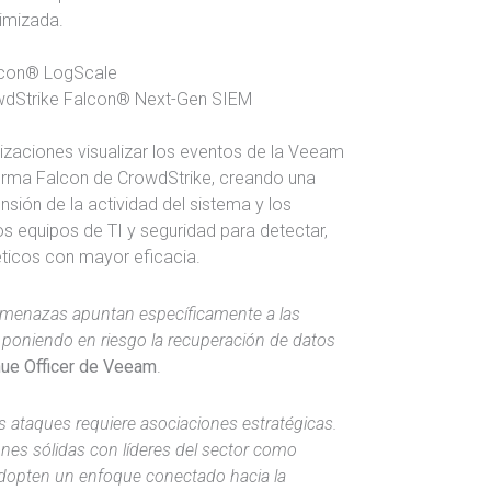
imizada.
lcon® LogScale
dStrike Falcon® Next-Gen SIEM
izaciones visualizar los eventos de la Veeam
forma Falcon de CrowdStrike, creando una
sión de la actividad del sistema y los
os equipos de TI y seguridad para detectar,
éticos con mayor eficacia.
amenazas apuntan específicamente a las
 poniendo en riesgo la recuperación de datos
nue Officer de Veeam
.
os ataques requiere asociaciones estratégicas.
es sólidas con líderes del sector como
adopten un enfoque conectado hacia la