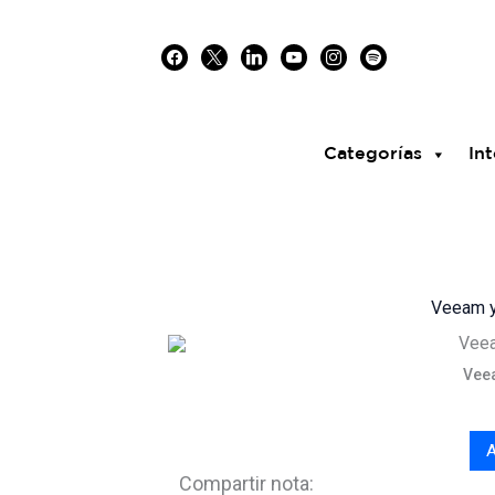
Skip
facebook
x
linkedin
youtube
instagram
spotify
to
content
Categorías
Int
Veeam y 
Veea
A
Compartir nota: