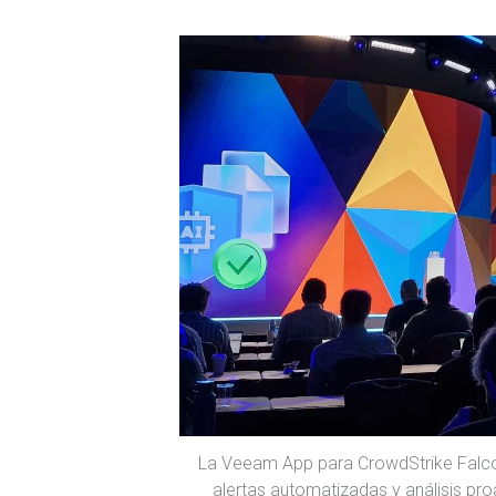
La Veeam App para CrowdStrike Falcon
alertas automatizadas y análisis p