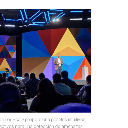
 LogScale proporciona paneles intuitivos,
roactivos para una detección de amenazas