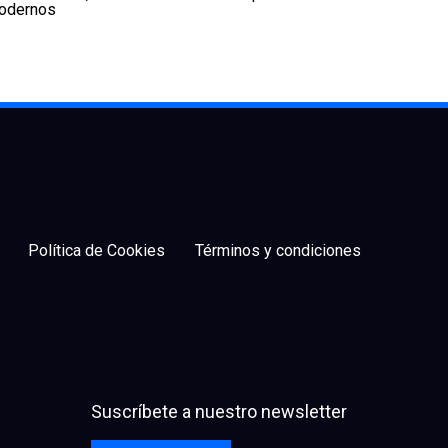
odernos
Política de Cookies
Términos y condiciones
Suscríbete a nuestro newsletter
facebook
x
linkedin
youtube
instagram
spotify