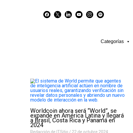
Skip
facebook
x
linkedin
youtube
instagram
spotify
to
content
Categorías
Worldcoin ahora será “World”, se
expande en América Latina y llegará
a Brasil, Costa Rica y Panamá en
2024
Redacción de ITSitio
22 de octubre 2024