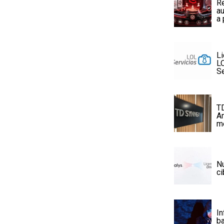
Re
au
a 
Li
LO
Se
T
Am
m
Nu
ci
In
ba