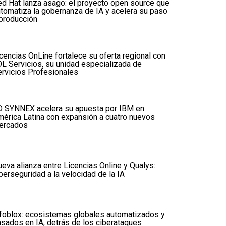
d Hat lanza asago: el proyecto open source que
tomatiza la gobernanza de IA y acelera su paso
producción
cencias OnLine fortalece su oferta regional con
L Servicios, su unidad especializada de
rvicios Profesionales
D SYNNEX acelera su apuesta por IBM en
érica Latina con expansión a cuatro nuevos
ercados
eva alianza entre Licencias Online y Qualys:
berseguridad a la velocidad de la IA
foblox: ecosistemas globales automatizados y
sados en IA, detrás de los ciberataques