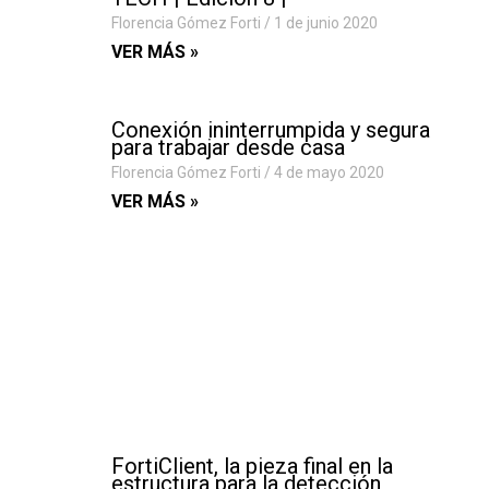
Florencia Gómez Forti
1 de junio 2020
VER MÁS »
Conexión ininterrumpida y segura
para trabajar desde casa
Florencia Gómez Forti
4 de mayo 2020
VER MÁS »
FortiClient, la pieza final en la
estructura para la detección