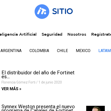
eligencia Artificial
Seguridad
Nosotros
Regístrat
ARGENTINA
COLOMBIA
CHILE
MEXICO
LATAM
El distribuidor del año de Fortinet
es…
Florencia Gómez Forti
1 de junio 2020
VER MÁS »
Synnex Weston presenta el nuevo
programa de Canales de Fortinet