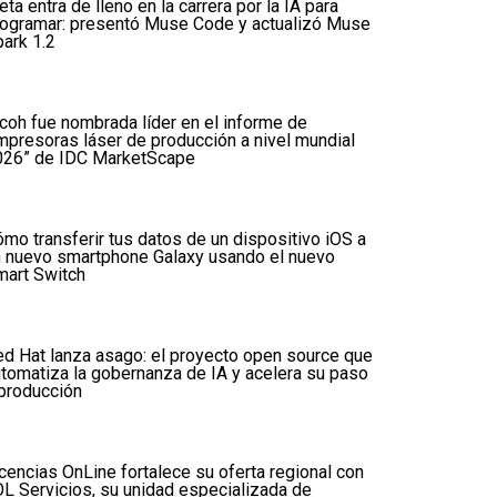
ta entra de lleno en la carrera por la IA para
rogramar: presentó Muse Code y actualizó Muse
ark 1.2
coh fue nombrada líder en el informe de
mpresoras láser de producción a nivel mundial
026” de IDC MarketScape
mo transferir tus datos de un dispositivo iOS a
n nuevo smartphone Galaxy usando el nuevo
mart Switch
d Hat lanza asago: el proyecto open source que
tomatiza la gobernanza de IA y acelera su paso
producción
cencias OnLine fortalece su oferta regional con
L Servicios, su unidad especializada de