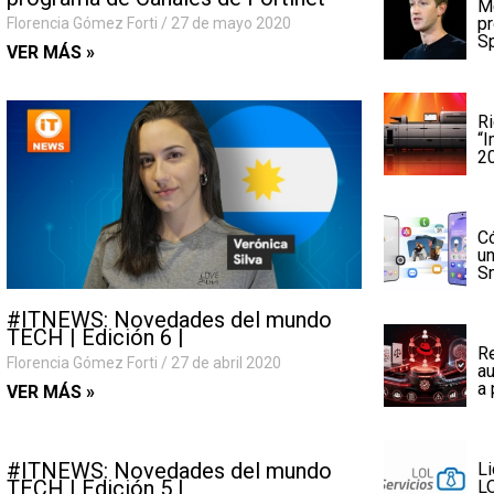
Me
p
Florencia Gómez Forti
27 de mayo 2020
Sp
VER MÁS »
Ri
“I
2
Có
u
S
#ITNEWS: Novedades del mundo
TECH | Edición 6 |
Re
Florencia Gómez Forti
27 de abril 2020
au
a 
VER MÁS »
#ITNEWS: Novedades del mundo
Li
TECH | Edición 5 |
LO