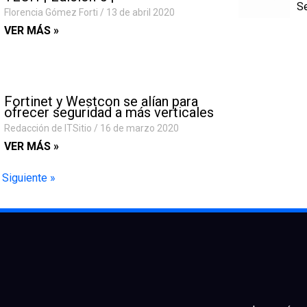
Se
Florencia Gómez Forti
13 de abril 2020
VER MÁS »
Fortinet y Westcon se alían para
ofrecer seguridad a más verticales
Redacción de ITSitio
16 de marzo 2020
VER MÁS »
Siguiente »