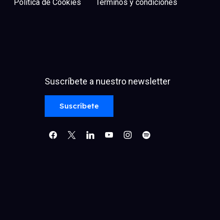
Política de Cookies
Términos y condiciones
Suscríbete a nuestro newsletter
facebook
x
linkedin
youtube
instagram
spotify
Suscríbete