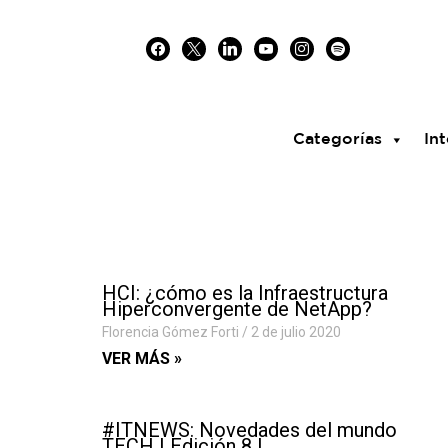
Skip
facebook
x
linkedin
youtube
instagram
spotify
to
content
Categorías
Int
HCI: ¿cómo es la Infraestructura
Hiperconvergente de NetApp?
Florencia Gómez Forti
2 de julio 2020
VER MÁS »
#ITNEWS: Novedades del mundo
TECH | Edición 8 |