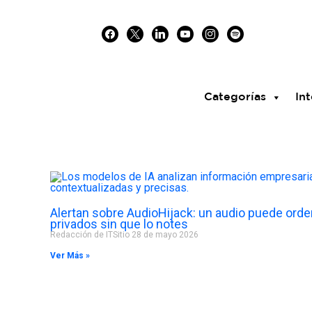
Skip
facebook
x
linkedin
youtube
instagram
spotify
to
content
Categorías
Int
Alertan sobre AudioHijack: un audio puede orden
privados sin que lo notes
Redacción de ITSitio
28 de mayo 2026
Ver Más »