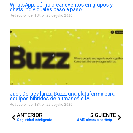
WhatsApp: cómo crear eventos en grupos y
chats individuales paso a paso
Redacción de ITSitio
23 de julio 2026
Jack Dorsey lanza Buzz, una plataforma para
equipos híbridos de humanos e IA
Redacción de ITSitio
22 de julio 2026
Prev
Next
ANTERIOR
SIGUIENTE
Seguridad inteligente para el Mundial de Fútbol 2026: el rol de una gestión de video con IA en la protección de eventos deportivos
AMD alcanza participación récord en servidores y acelera su liderazgo en IA y cómputo de alto rendimiento