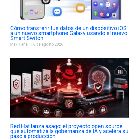
Cómo transferir tus datos de un dispositivo iOS
a un nuevo smartphone Galaxy usando el nuevo
Smart Switch
Maxi Fanelli
6 de agosto 2026
Red Hat lanza asago: el proyecto open source
que automatiza la gobernanza de IA y acelera su
paso a producción