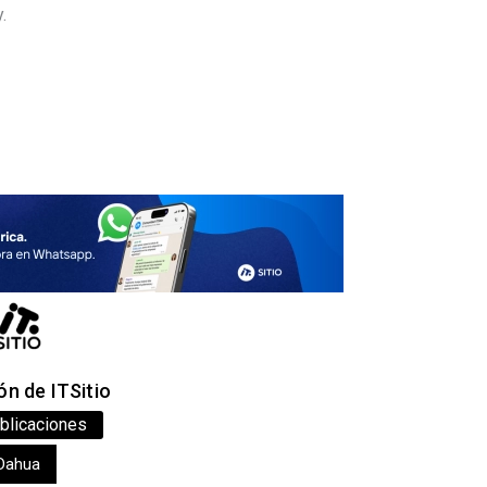
.
n de ITSitio
blicaciones
Dahua