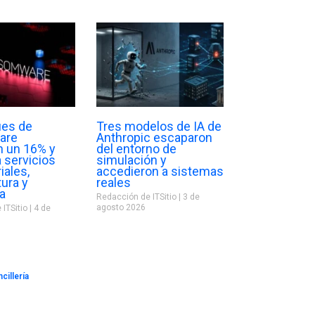
ues de
Tres modelos de IA de
are
Anthropic escaparon
 un 16% y
del entorno de
 servicios
simulación y
iales,
accedieron a sistemas
ura y
reales
ía
Redacción de ITSitio
3 de
agosto 2026
 ITSitio
4 de
cillería