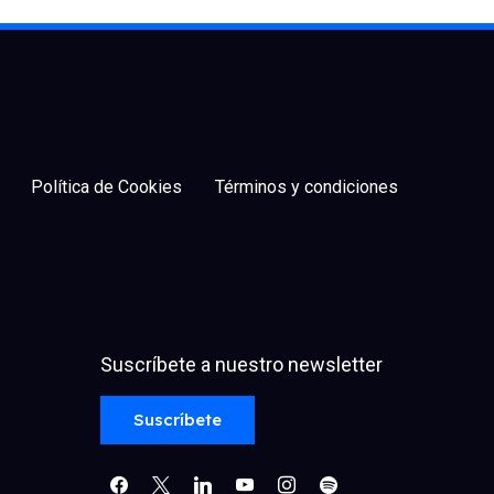
Política de Cookies
Términos y condiciones
Suscríbete a nuestro newsletter
facebook
x
linkedin
youtube
instagram
spotify
Suscríbete