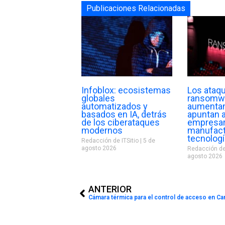
Publicaciones Relacionadas
Infoblox: ecosistemas
Los ataq
globales
ransomw
automatizados y
aumentan
basados en IA, detrás
apuntan a
de los ciberataques
empresar
modernos
manufact
tecnolog
Redacción de ITSitio
5 de
agosto 2026
Redacción de
agosto 2026
Prev
ANTERIOR
Cámara térmica para el control de acceso en Can