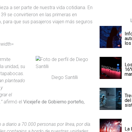
za a ser parte de nuestra vida cotidiana. En
y 39 se convirtieron en las primeras en
, para que sus pasajeros viajen más seguros
Inf
aut
los
ermite
Los
la unidad, su
16%
o tapabocas.
man
Diego Santilli
an planteado
 y
rar el
Tre
del
.”
afirmó el
Vicejefe de Gobierno porteño,
sis
a diario a 70.000 personas por línea, por día.
La 
bles contagios a bordo de nuestras unidades.