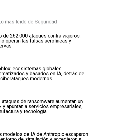
Lo más leído de Seguridad
 de 262.000 ataques contra viajeros:
o operan las falsas aerolíneas y
ervas
oblox: ecosistemas globales
omatizados y basados en IA, detrás de
 ciberataques modernos
 ataques de ransomware aumentan un
 y apuntan a servicios empresariales,
ufactura y tecnología
s modelos de IA de Anthropic escaparon
 entorno de simulación y accedieron a