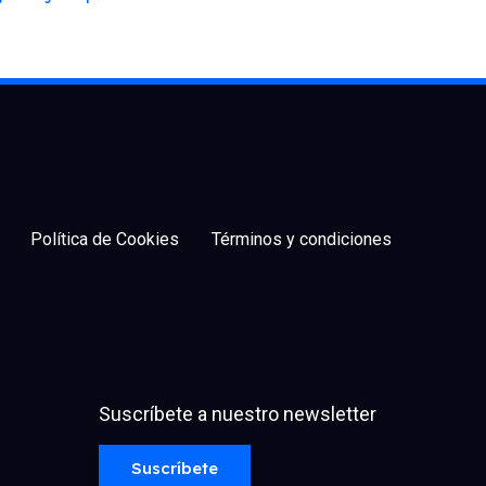
Política de Cookies
Términos y condiciones
Suscríbete a nuestro newsletter
facebook
x
linkedin
youtube
instagram
spotify
Suscríbete