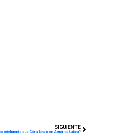
Next
SIGUIENTE
o inteligente que Citrix lanzó en América Latina?