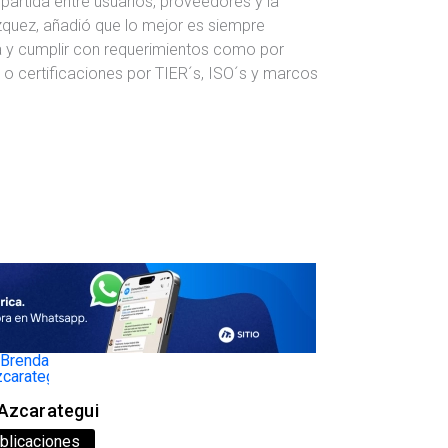
partida entre usuarios, proveedores y la
zquez, añadió que lo mejor es siempre
ia y cumplir con requerimientos como por
 certificaciones por TIER´s, ISO´s y marcos
Azcarategui
blicaciones