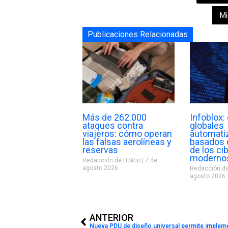
Mi
Publicaciones Relacionadas
Más de 262.000
Infoblox
ataques contra
globales
viajeros: cómo operan
automati
las falsas aerolíneas y
basados e
reservas
de los ci
moderno
Redacción de ITSitio
7 de
agosto 2026
Redacción de
agosto 2026
Prev
ANTERIOR