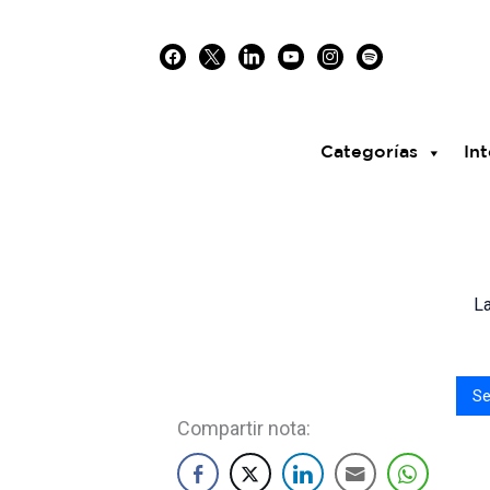
Skip
facebook
x
linkedin
youtube
instagram
spotify
to
content
Categorías
Int
La
Se
Compartir nota: