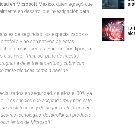
sis
ridad en Microsoft México
, quien agregó que
ualmente en desarrollo e investigación para
La 
alc
anales de seguridad: los especializados o
portafolio y no son nativos de estas
brechas en sus clientes. Para ambos tipos, la
 a su nivel.
“Para ser parte de nuestro
l programa de entrenamientos y cubrir con
son tanto técnicas como a nivel de
ializados en seguridad, de ellos el 30% ya
so.
“Los canales han aceptado muy bien este
 un track técnico y de negocio, ahí tienen que
nuestras tecnologías, desarrollar un producto
ocimientos de Microsoft”.