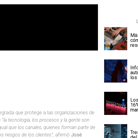
Más
cóm
res
Inf
aut
los
Los
16%
man
egrada que protege a las organizaciones de
e
“la tecnología, los procesos y la gente son
gual que los canales, quienes forman parte de
Tre
 riesgos de los clientes”,
afirmó
José
del