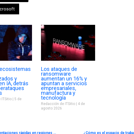
crosoft
: ecosistemas
Los ataques de
ransomware
zados y
aumentan un 16% y
n IA, detrás
apuntan a servicios
berataques
empresariales,
s
manufactura y
tecnología
 ITSitio
5 de
Redacción de ITSitio
4 de
agosto 2026
Nueva PDU de diseño universal permite implementaciones rápidas en regiones con voltajes diferenciales
¿Cómo es el espacio de trabaj