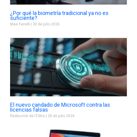
¿Por qué la biometría tradicional ya no es
suficiente?
Maxi Fanelli
30 de julio 2026
El nuevo candado de Microsoft contra las
licencias falsas
Redacción de ITSitio
28 de julio 2026