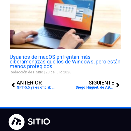
Usuarios de macOS enfrentan más
ciberamenazas que los de Windows, pero están
menos protegidos
Redacción de ITSitio
28 de julio 2026
Prev
Next
ANTERIOR
SIGUIENTE
GPT-5.5 ya es oficial: OpenAI mejora la velocidad, precisión y autonomía de su IA
Diego Huguet, de ABB: “De XChange Latam Cono Sur nos llevamos negocios concretos y nuevas oportunidades”