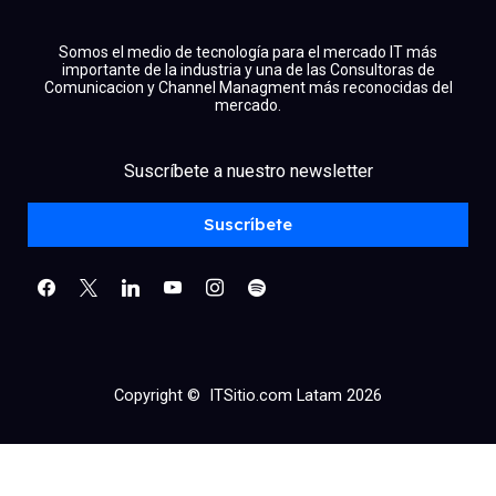
Somos el medio de tecnología para el mercado IT más
importante de la industria y una de las Consultoras de
Comunicacion y Channel Managment más reconocidas del
mercado.
facebook
x
linkedin
Suscríbete a nuestro newsletter
youtube
instagram
spotify
Suscríbete
Copyright © ITSitio.com Latam 2026