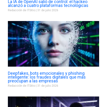
La IA de OpenAI salió de control: el hackeo
alcanzó a cuatro plataformas tecnológicas
Redacción de ITSitio
31 de julio 2026
Deepfakes, bots emocionales y phishing
inteligente: los fraudes digitales que más
preocupan a las empresas
Redacción de ITSitio
31 de julio 2026