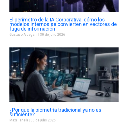
El perímetro de la IA Corporativa: cómo los
modelos internos se convierten en vectores de
fuga de información
Gustavo Aldegani
30 de julio 2026
¿Por qué la biometría tradicional ya no es
suficiente?
Maxi Fanelli
30 de julio 2026