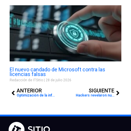
El nuevo candado de Microsoft contra las
licencias falsas
Redacción de ITSitio
28 de julio 2026
Prev
Next
ANTERIOR
SIGUIENTE
Optimización de la infraestructura de comunicaciones en organismo previsional
Hackers revelaron nuevas técnicas de ataque a redes corporativas en Argentina