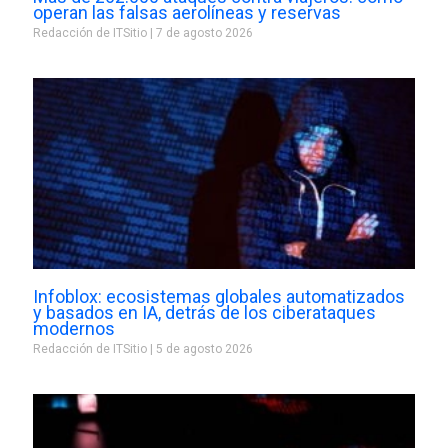
operan las falsas aerolíneas y reservas
Redacción de ITSitio
7 de agosto 2026
Infoblox: ecosistemas globales automatizados
y basados en IA, detrás de los ciberataques
modernos
Redacción de ITSitio
5 de agosto 2026