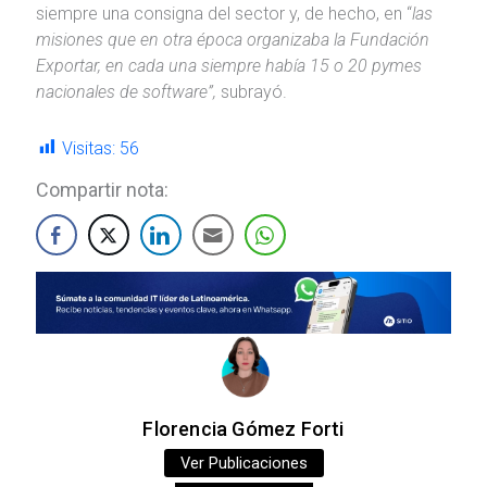
siempre una consigna del sector y, de hecho, en “
las
misiones que en otra época organizaba la Fundación
Exportar, en cada una siempre había 15 o 20 pymes
nacionales de software”,
subrayó.
Visitas:
56
Compartir nota:
Florencia Gómez Forti
Ver Publicaciones