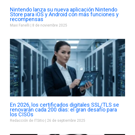
Nintendo lanza su nueva aplicación Nintendo
Store para iOS y Android con más funciones y
recompensas
Maxi Fanelli
8 de noviembre 2025
En 2026, los certificados digitales SSL/TLS se
renovarán cada 200 días: el gran desafío para
los CISOs
Redacción de ITSitio
26 de septiembre 2025