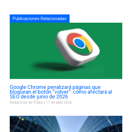
Publicaciones Relacionadas
Google Chrome penalizará páginas que
bloquean el botón “volver”: cómo afectará al
SEO desde junio de 2026
Redacción de ITSitio
17 de abril 2026