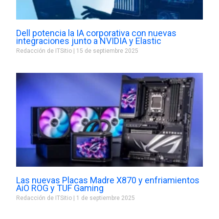
Dell potencia la IA corporativa con nuevas
integraciones junto a NVIDIA y Elastic
Redacción de ITSitio
15 de septiembre 2025
Las nuevas Placas Madre X870 y enfriamientos
AiO ROG y TUF Gaming
Redacción de ITSitio
1 de septiembre 2025