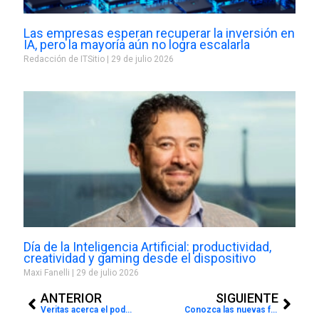
Las empresas esperan recuperar la inversión en
IA, pero la mayoría aún no logra escalarla
Redacción de ITSitio
29 de julio 2026
Día de la Inteligencia Artificial: productividad,
creatividad y gaming desde el dispositivo
Maxi Fanelli
29 de julio 2026
Prev
Next
ANTERIOR
SIGUIENTE
Veritas acerca el poder de las soluciones integradas para el segmento enterprise
Conozca las nuevas funcionalidades de TXOne StellarProtect