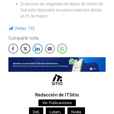
El servicio de seguridad de datos de GenAI de
Dell está disponible en países selectos desde
el 29 de marzo.
Visitas:
192
Compartir nota:
Redacción de ITSitio
Ver Publicaciones
Dell
,
Latam
,
Nvidia