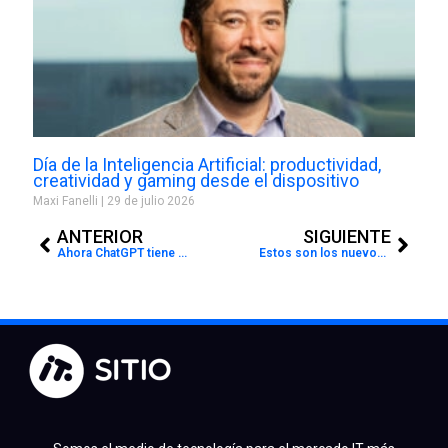
Día de la Inteligencia Artificial: productividad,
creatividad y gaming desde el dispositivo
Maxi Fanelli
29 de julio 2026
Prev
Next
ANTERIOR
SIGUIENTE
Ahora ChatGPT tiene memoria: de qué se trata
Estos son los nuevos TVs Samsung con inteligencia artificial