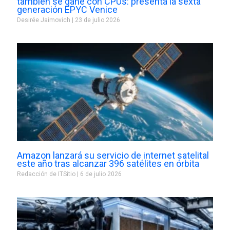
también se gane con CPUs: presenta la sexta
generación EPYC Venice
Desirée Jaimovich
23 de julio 2026
Amazon lanzará su servicio de internet satelital
este año tras alcanzar 396 satélites en órbita
Redacción de ITSitio
6 de julio 2026