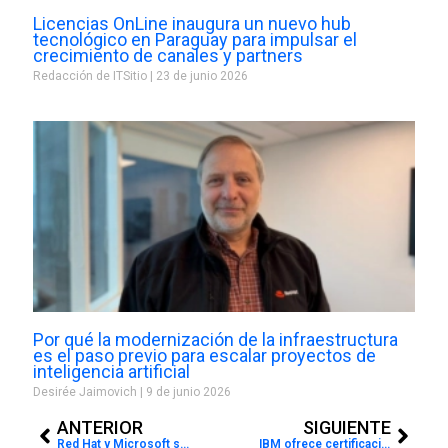
Licencias OnLine inaugura un nuevo hub
tecnológico en Paraguay para impulsar el
crecimiento de canales y partners
Redacción de ITSitio
23 de junio 2026
Por qué la modernización de la infraestructura
es el paso previo para escalar proyectos de
inteligencia artificial
Desirée Jaimovich
9 de junio 2026
Prev
Next
ANTERIOR
SIGUIENTE
Red Hat y Microsoft se unen para brindarle a Andreani una solución de autoservicios
IBM ofrece certificación para desarrolladores cuánticos de la industria