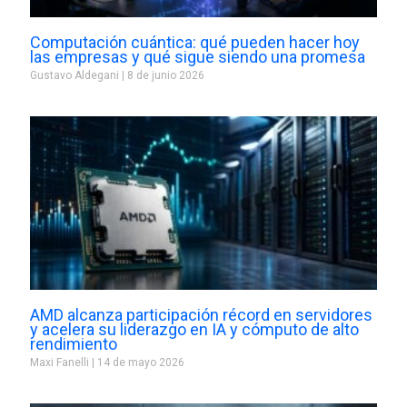
Computación cuántica: qué pueden hacer hoy
las empresas y qué sigue siendo una promesa
Gustavo Aldegani
8 de junio 2026
AMD alcanza participación récord en servidores
y acelera su liderazgo en IA y cómputo de alto
rendimiento
Maxi Fanelli
14 de mayo 2026