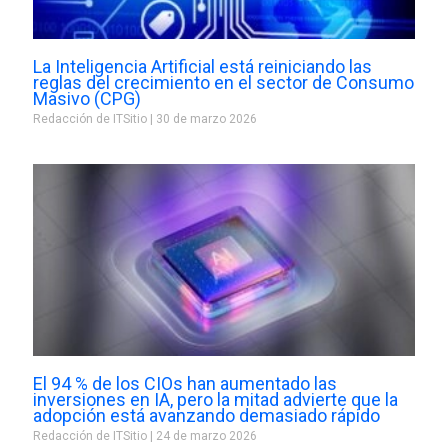
La Inteligencia Artificial está reiniciando las
reglas del crecimiento en el sector de Consumo
Masivo (CPG)
Redacción de ITSitio
30 de marzo 2026
El 94 % de los CIOs han aumentado las
inversiones en IA, pero la mitad advierte que la
adopción está avanzando demasiado rápido
Redacción de ITSitio
24 de marzo 2026