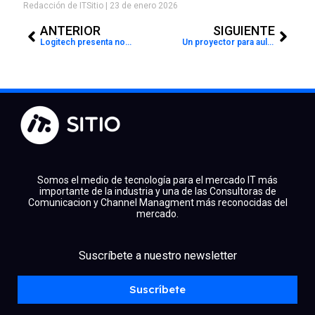
Redacción de ITSitio
23 de enero 2026
Prev
Next
ANTERIOR
SIGUIENTE
Logitech presenta novedades para su línea de gaming Logitech G
Un proyector para aulas interactivas
Somos el medio de tecnología para el mercado IT más
importante de la industria y una de las Consultoras de
Comunicacion y Channel Managment más reconocidas del
mercado.
facebook
x
linkedin
Suscríbete a nuestro newsletter
youtube
instagram
spotify
Suscríbete