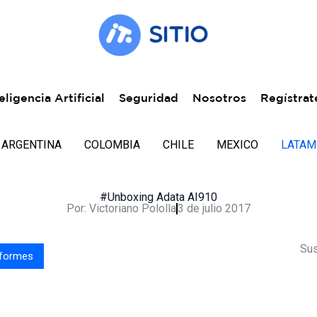
eligencia Artificial
Seguridad
Nosotros
Regístrat
ARGENTINA
COLOMBIA
CHILE
MEXICO
LATAM
#Unboxing Adata AI910
Por:
Victoriano Pololla
3 de julio 2017
Sus
nformes