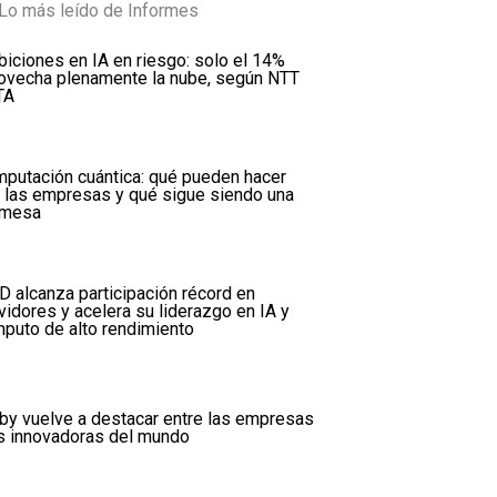
Lo más leído de Informes
iciones en IA en riesgo: solo el 14%
ovecha plenamente la nube, según NTT
TA
putación cuántica: qué pueden hacer
 las empresas y qué sigue siendo una
omesa
 alcanza participación récord en
vidores y acelera su liderazgo en IA y
puto de alto rendimiento
by vuelve a destacar entre las empresas
 innovadoras del mundo