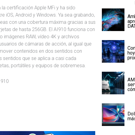
a la certificación Apple MFi y ha sido
ntre iOS, Android y Windows. Ya sea grabando,
Amb
apr
areas con una cobertura máxima gracias a sus
DA
arjetas de hasta 256GB. El AI910 funciona con
o imágenes RAW, vídeo 4K y archivos
suarios de cámaras de acción, al igual que
Com
 mover contenidos en dos sentidos con
hoy
pr
s sentidos que se aplica a casi cada
letas, portátiles y equipos de sobremesa.
AMD
ser
cóm
Dol
más