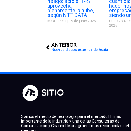
riesgo: solo el 14%
cuántica
aprovecha
hacer hoy
plenamente la nube,
empresas
según NTT DATA
siendo u
Maxi Fanelli
19 de junio 2026
Gustavo Ald
2026
Prev
ANTERIOR
Nuevos discos externos de Adata
Somos el medio de tecnología para el mercado IT más
importante de la industria y una de las Consultoras de
Comunicacion y Channel Managment más reconocidas del
mercado.