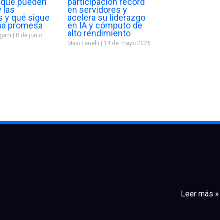
: qué pueden
participación récord
 las
en servidores y
 y qué sigue
acelera su liderazgo
na promesa
en IA y cómputo de
alto rendimiento
egani
8 de junio
Maxi Fanelli
14 de mayo 2026
Leer más »