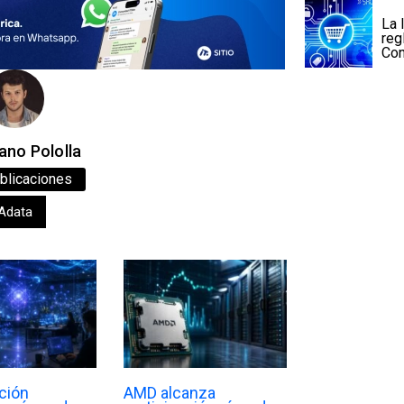
La 
reg
Co
ano Pololla
blicaciones
Adata
ción
AMD alcanza