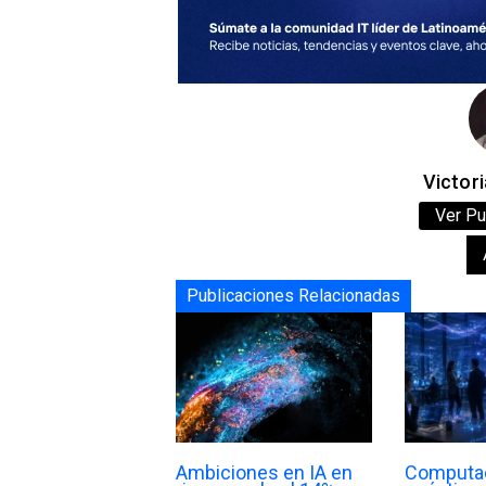
Victori
Ver Pu
Publicaciones Relacionadas
Ambiciones en IA en
Computa