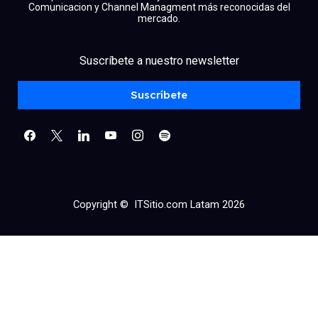
Comunicacion y Channel Managment más reconocidas del
mercado.
facebook
x
linkedin
Suscríbete a nuestro newsletter
youtube
instagram
spotify
Suscríbete
Copyright © ITSitio.com Latam 2026