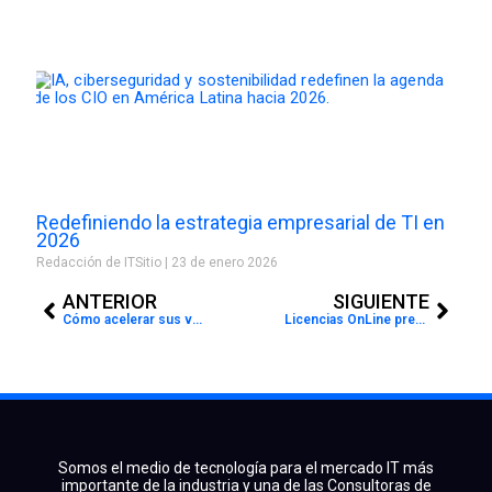
Redefiniendo la estrategia empresarial de TI en
2026
Redacción de ITSitio
23 de enero 2026
Prev
Next
ANTERIOR
SIGUIENTE
Cómo acelerar sus ventas de servidores e hiperconvergencia
Licencias OnLine prepara a su ecosistema de canales a responder a las demandas de seguridad
Somos el medio de tecnología para el mercado IT más
importante de la industria y una de las Consultoras de