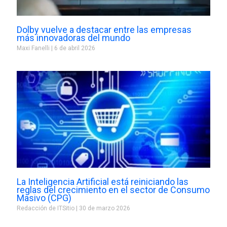
Dolby vuelve a destacar entre las empresas
más innovadoras del mundo
Maxi Fanelli
6 de abril 2026
La Inteligencia Artificial está reiniciando las
reglas del crecimiento en el sector de Consumo
Masivo (CPG)
Redacción de ITSitio
30 de marzo 2026