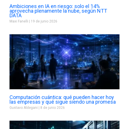
Ambiciones en IA en riesgo: solo el 14%
aprovecha plenamente la nube, según NTT
DATA
Maxi Fanelli
19 de junio 2026
Computación cuántica: qué pueden hacer hoy
las empresas y qué sigue siendo una promesa
Gustavo Aldegani
8 de junio 2026