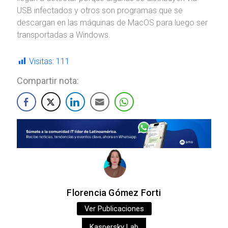
USB infectados y otros son programas que se
descargan en las máquinas de MacOS para luego ser
transportadas a Windows.
Visitas:
111
Compartir nota:
Florencia Gómez Forti
Ver Publicaciones
Kaspersky Lab