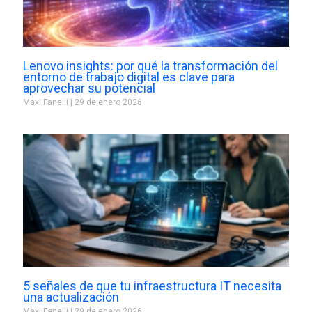
Lenovo insights: por qué la transformación del
entorno de trabajo digital es clave para
aprovechar su potencial
Maxi Fanelli
29 de enero 2026
5 señales de que tu infraestructura IT necesita
una actualización
Maxi Fanelli
29 de enero 2026