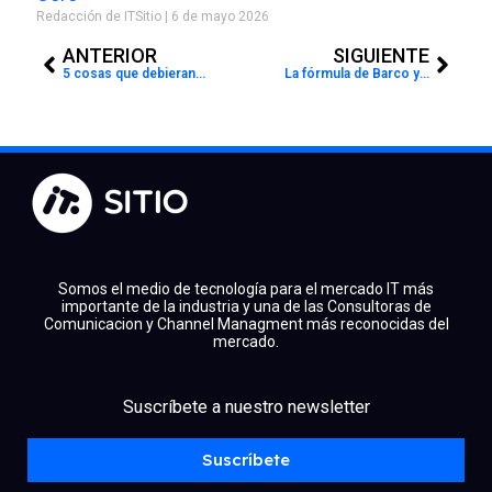
Redacción de ITSitio
6 de mayo 2026
Prev
Next
ANTERIOR
SIGUIENTE
5 cosas que debieran hacer todas las organizaciones, al tiempo que los atacantes utilizan la IA
La fórmula de Barco y ClickShare para reducir a cero la huella de carbono de sus productos
Somos el medio de tecnología para el mercado IT más
importante de la industria y una de las Consultoras de
Comunicacion y Channel Managment más reconocidas del
mercado.
facebook
x
linkedin
Suscríbete a nuestro newsletter
youtube
instagram
spotify
Suscríbete