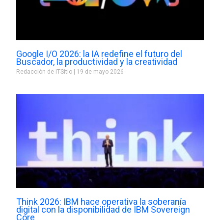
Google I/O 2026: la IA redefine el futuro del
Buscador, la productividad y la creatividad
Redacción de ITSitio
19 de mayo 2026
Think 2026: IBM hace operativa la soberanía
digital con la disponibilidad de IBM Sovereign
Core