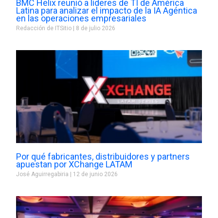
BMC Helix reunió a líderes de TI de América
Latina para analizar el impacto de la IA Agéntica
en las operaciones empresariales
Redacción de ITSitio
8 de julio 2026
Por qué fabricantes, distribuidores y partners
apuestan por XChange LATAM
José Aguirregabiria
12 de junio 2026