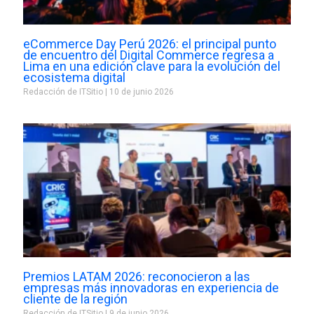
eCommerce Day Perú 2026: el principal punto
de encuentro del Digital Commerce regresa a
Lima en una edición clave para la evolución del
ecosistema digital
Redacción de ITSitio
10 de junio 2026
Premios LATAM 2026: reconocieron a las
empresas más innovadoras en experiencia de
cliente de la región
Redacción de ITSitio
9 de junio 2026