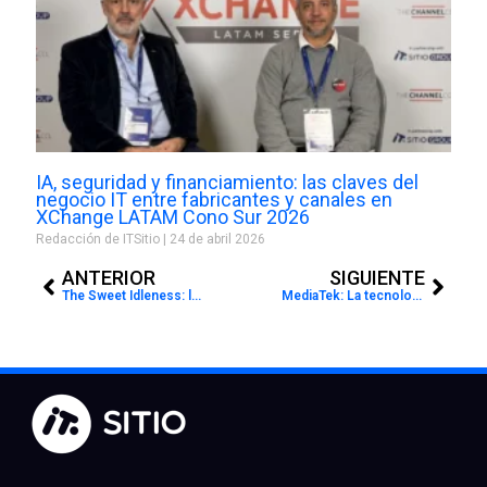
IA, seguridad y financiamiento: las claves del
negocio IT entre fabricantes y canales en
XChange LATAM Cono Sur 2026
Redacción de ITSitio
24 de abril 2026
Prev
Next
ANTERIOR
SIGUIENTE
The Sweet Idleness: la película dirigida por IA que marca un nuevo capítulo en la historia del cine
MediaTek: La tecnología que nos protege de la tecnología