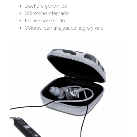
Diseño ergonómico
Micrófono integrado
Incluye case rígido
Colores: camuflajeados negro y vino