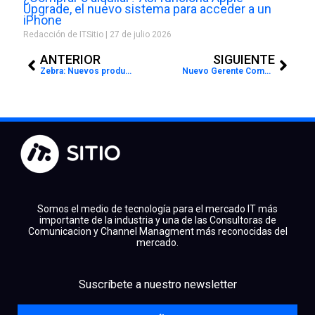
Upgrade, el nuevo sistema para acceder a un
iPhone
Redacción de ITSitio
27 de julio 2026
Prev
Next
ANTERIOR
SIGUIENTE
Zebra: Nuevos productos, el mismo ADN
Nuevo Gerente Comercial de verticales de salud y educación en Ricoh Argentina
Somos el medio de tecnología para el mercado IT más
importante de la industria y una de las Consultoras de
Comunicacion y Channel Managment más reconocidas del
mercado.
facebook
x
linkedin
Suscríbete a nuestro newsletter
youtube
instagram
spotify