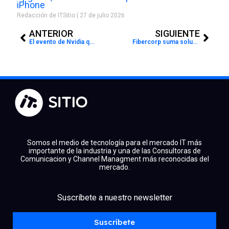
iPhone
Redacción de ITSitio
27 de julio 2026
Prev
Next
ANTERIOR
SIGUIENTE
El evento de Nvidia que se enfoca en la Inteligencia Artificial
Fibercorp suma soluciones VMware para agilizar su oferta
Somos el medio de tecnología para el mercado IT más
importante de la industria y una de las Consultoras de
Comunicacion y Channel Managment más reconocidas del
mercado.
facebook
x
linkedin
Suscríbete a nuestro newsletter
youtube
instagram
spotify
Suscríbete