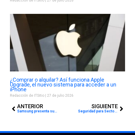
Redacción de ITSitio
27 de julio 2026
¿Comprar o alquilar? Así funciona Apple
Upgrade, el nuevo sistema para acceder a un
iPhone
Redacción de ITSitio
27 de julio 2026
Prev
Next
ANTERIOR
SIGUIENTE
Samsung presenta su nuevo smartwatch con diseño circular
Seguridad para Sector Financiero por Fortinet