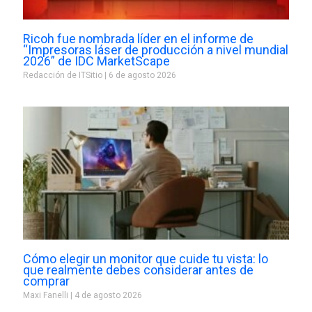
Ricoh fue nombrada líder en el informe de
“Impresoras láser de producción a nivel mundial
2026” de IDC MarketScape
Redacción de ITSitio
6 de agosto 2026
Cómo elegir un monitor que cuide tu vista: lo
que realmente debes considerar antes de
comprar
Maxi Fanelli
4 de agosto 2026