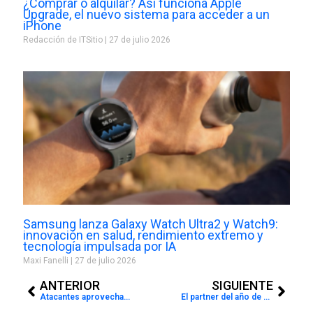
¿Comprar o alquilar? Así funciona Apple
Upgrade, el nuevo sistema para acceder a un
iPhone
Redacción de ITSitio
27 de julio 2026
Samsung lanza Galaxy Watch Ultra2 y Watch9:
innovación en salud, rendimiento extremo y
tecnología impulsada por IA
Maxi Fanelli
27 de julio 2026
Prev
Next
ANTERIOR
SIGUIENTE
Atacantes aprovechan herramientas legítimas
El partner del año de Microsoft’s 2020 Commercial Marketplace