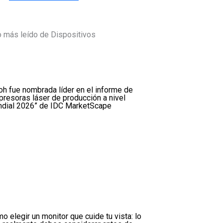
 más leído de Dispositivos
oh fue nombrada líder en el informe de
presoras láser de producción a nivel
dial 2026” de IDC MarketScape
o elegir un monitor que cuide tu vista: lo