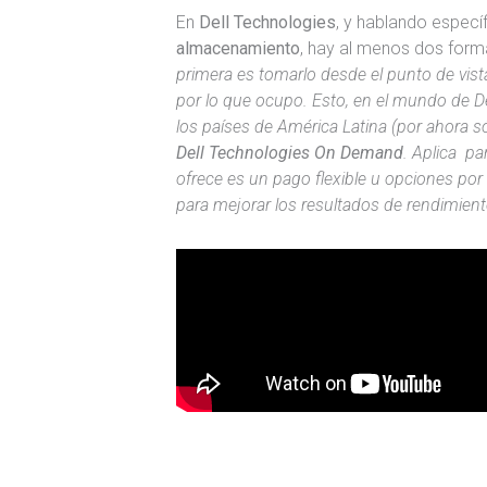
En
Dell Technologies
, y hablando espec
almacenamiento
, hay al menos dos for
primera es tomarlo desde el punto de vi
por lo que ocupo. Esto, en el mundo de De
los países de América Latina (por ahora s
Dell Technologies On Demand
. Aplica pa
ofrece es un pago flexible u opciones por 
para mejorar los resultados de rendimient