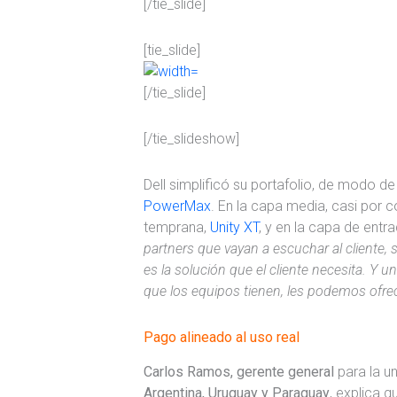
[/tie_slide]
[tie_slide]
[/tie_slide]
[/tie_slideshow]
Dell simplificó su portafolio, de modo d
PowerMax
. En la capa media, casi por 
temprana,
Unity XT
, y en la capa de entr
partners que vayan a escuchar al cliente,
es la solución que el cliente necesita. Y 
que los equipos tienen, les podemos ofrec
Pago alineado al uso real
Carlos Ramos, gerente general
para la u
Argentina, Uruguay y Paraguay
, explica 