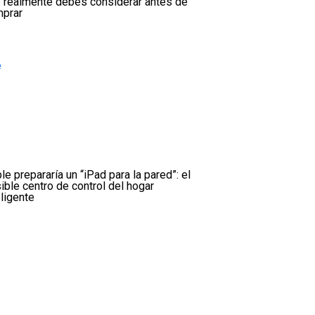
 realmente debes considerar antes de
prar
le prepararía un “iPad para la pared”: el
ible centro de control del hogar
eligente