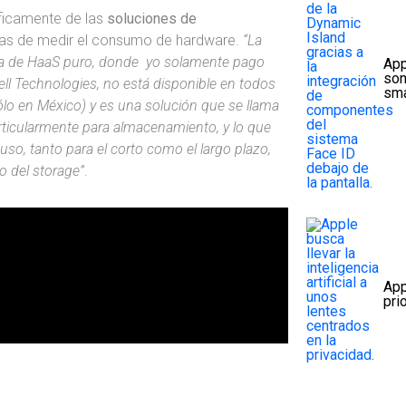
íficamente de las
soluciones de
mas de medir el consumo de hardware.
“La
sta de HaaS puro, donde yo solamente pago
App
son
ll Technologies, no está disponible en todos
sma
ólo en México) y es una solución que se llama
rticularmente para almacenamiento, y lo que
uso, tanto para el corto como el largo plazo,
o del storage”
.
App
pri