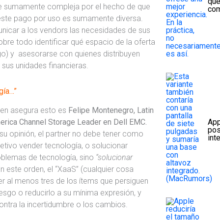
que
lve sumamente compleja por el hecho de que
com
este pago por uso es sumamente diversa.
nicar a los vendors las necesidades de sus
sobre todo identificar qué espacio de la oferta
go) y asesorarse con quienes distribuyen
 sus unidades financieras.
gía…”
ien asegura esto es
Felipe Montenegro, Latin
erica Channel Storage Leader en Dell EMC.
App
pos
su opinión, el partner no debe tener como
int
etivo vender tecnología, o solucionar
oblemas de tecnología, sino
“solucionar
En este orden, el “XaaS” (cualquier cosa
er al menos tres de los ítems que persiguen
riesgo o reducirlo a su mínima expresión, y
contra la incertidumbre o los cambios.