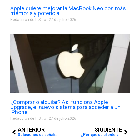
Apple quiere mejorar la MacBook Neo con más
memoria y potencia
Redacción de ITSitio
27 de julio 2026
¿Comprar o alquilar? Así funciona Apple
Upgrade, el nuevo sistema para acceder a un
iPhone
Redacción de ITSitio
27 de julio 2026
Prev
Next
ANTERIOR
SIGUIENTE
Soluciones de señalización digital
¿Por qué su cliente debe implementar una estrategia móvil?