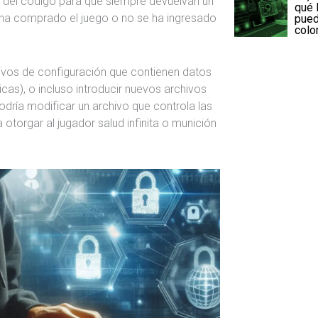
s del código para que siempre devuelvan un
qué 
se ha comprado el juego o no se ha ingresado
pued
colo
ivos de configuración que contienen datos
cas), o incluso introducir nuevos archivos
odría modificar un archivo que controla las
 otorgar al jugador salud infinita o munición