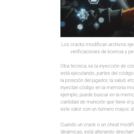
Los cracks modifican archivos ejec
verificaciones de licencia y pe
Otra técnica, es la inyección de c
está ejecutando, partes del códig
la posición del jugador, la salud, e
inyectan código en la memoria mod
ejemplo, puede buscar en la memori
cantidad de munición que tiene el j
este valor con un número mayor, dá
Cuando un crack o un cheat modific
dinámicas, está alterando directam