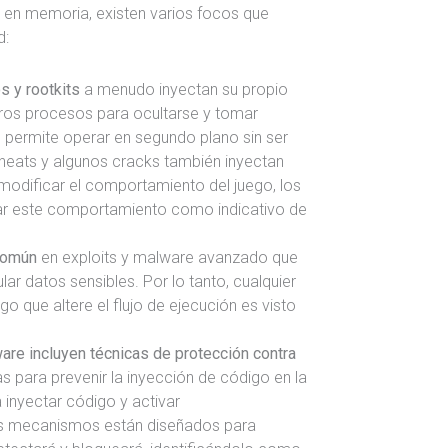
o en memoria, existen varios focos que
d:
 y rootkits
a menudo inyectan su propio
ros procesos para ocultarse y tomar
s permite operar en segundo plano sin ser
heats y algunos cracks también inyectan
modificar el comportamiento del juego, los
ar este comportamiento como indicativo de
 común
en exploits y malware avanzado que
lar datos sensibles. Por lo tanto, cualquier
go que altere el flujo de ejecución es visto
re incluyen técnicas de protección contra
s para prevenir la inyección de código en la
 inyectar código y activar
s mecanismos están diseñados para