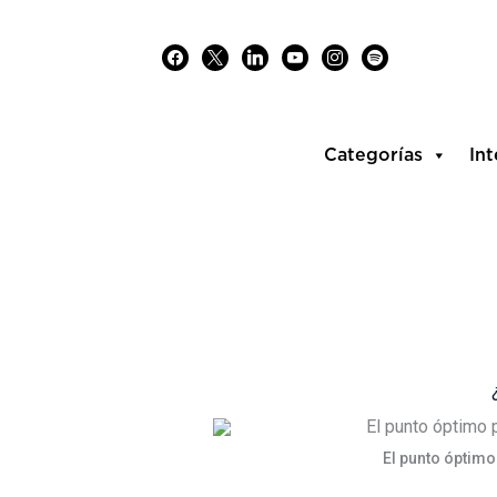
Skip
facebook
x
linkedin
youtube
instagram
spotify
to
content
Categorías
Int
El punto óptimo