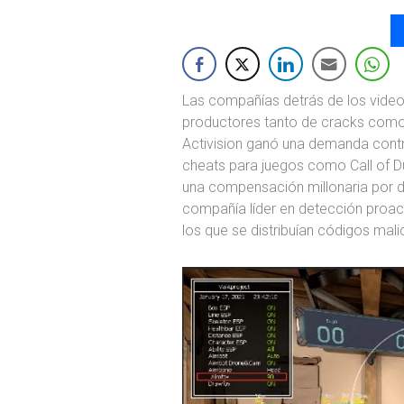
Las compañías detrás de los videoj
productores tanto de cracks como
Activision ganó una demanda cont
cheats para juegos como Call of Du
una compensación millonaria por 
compañía líder en detección proac
los que se distribuían códigos mali