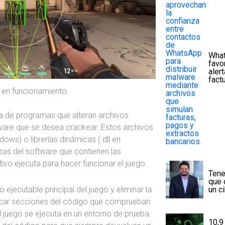
What
favo
aler
fact
 en funcionamiento.
ta de programas que alteran archivos
tware que se desea crackear. Estos archivos
dows) o librerías dinámicas (.dll en
ezas del software que contienen las
ivo ejecuta para hacer funcionar el juego.
Tene
que 
un c
 ejecutable principal del juego y eliminar la
ificar secciones del código que comprueban
 el juego se ejecuta en un entorno de prueba.
10,9