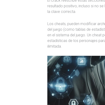
El crack reescribe estas seccione
resultado positivo, incluso si no 
la clave correcta.
Los cheats, pueden modificar arch
del juego (como tablas de estadísti
en el sistema del juego. Un cheat p
estadísticas de los personajes para
ilimitada.