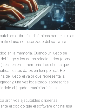
utables o librerías dinámicas para eludir las
rmitir el uso no autorizado del software.
ódigo en la memoria. Cuando un juego se
o del juego y los datos relacionados (como
tc.) residen en la memoria. Los cheats que
ifican estos datos en tiempo real. Por
a del juego el valor que representa la
ugador y, una vez localizado, sobrescribe
ndole al jugador munición infinita.
a archivos ejecutables o librerías
ente el código que el software original usa