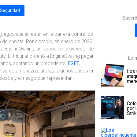
Seguridad
Suscrí
uegos suelen estar en la carrera contra los
 de cheats. Por ejemplo, en enero de 2023
ra EngineOwning, un conocido proveedor de
ty. El tribunal ordenó a EngineOwning pagar
Lo 
daños, sentando un precedente.
ESET
,
tiva de amenazas, analiza algunos casos en
Los 
ataq
ciosos y el riesgo que representan.
meno
Colo
por 
Stri