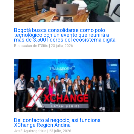
Bogotá busca consolidarse como polo
tecnológico con un evento que reunirá a
más de 3.500 líderes del ecosistema digital
Redacción de ITSitio
23 julio, 2026
Del contacto al negocio, así funciona
XChange Región Andina
José Aguirregabiria
23 julio, 2026