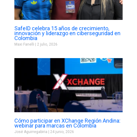
SafeID celebra 15 años de crecimiento,
innovación y liderazgo en ciberseguridad en
Colombia
Maxi Fanelli
2 julio, 2026
Cómo participar en XChange Región Andina:
webinar para marcas en Colombia
José Aguirregabiria
24 junio, 2026