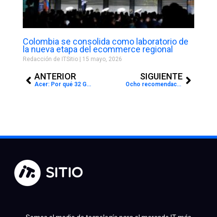
Colombia se consolida como laboratorio de
la nueva etapa del ecommerce regional
Redacción de ITSitio
15 mayo, 2026
Prev
Next
ANTERIOR
SIGUIENTE
Acer: Por qué 32 GB de RAM debería ser el nuevo estándar para PC para juegos
Ocho recomendaciones clave para proteger las cargas de trabajo de IA en la nube