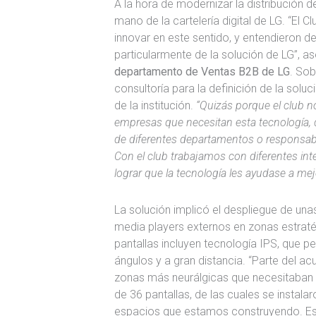
A la hora de modernizar la distribución de
mano de la cartelería digital de LG. “El 
innovar en este sentido, y entendieron des
particularmente de la solución de LG”, a
departamento de Ventas B2B de LG
. Sob
consultoría para la definición de la solu
de la institución.
“Quizás porque el club no
empresas que necesitan esta tecnología, d
de diferentes departamentos o responsabl
Con el club trabajamos con diferentes int
lograr que la tecnología les ayudase a mej
La solución implicó el despliegue de una
media players externos en zonas estratég
pantallas incluyen tecnología IPS, que pe
ángulos y a gran distancia. “Parte del ac
zonas más neurálgicas que necesitaban
de 36 pantallas, de las cuales se instala
espacios que estamos construyendo. Esas