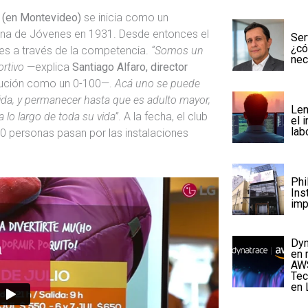
tz (en Montevideo)
se inicia como un
iana de Jóvenes en 1931. Desde entonces el
Ser
¿có
es a través de la competencia.
“Somos un
nec
ortivo
—explica
Santiago Alfaro, director
stitución como un 0-100—.
Acá uno se puede
da, y permanecer hasta que es adulto mayor,
Len
 lo largo de toda su vida”
. A la fecha, el club
el 
lab
00 personas pasan por las instalaciones
Phi
Ins
imp
Dyn
en 
AWS
Tec
en 