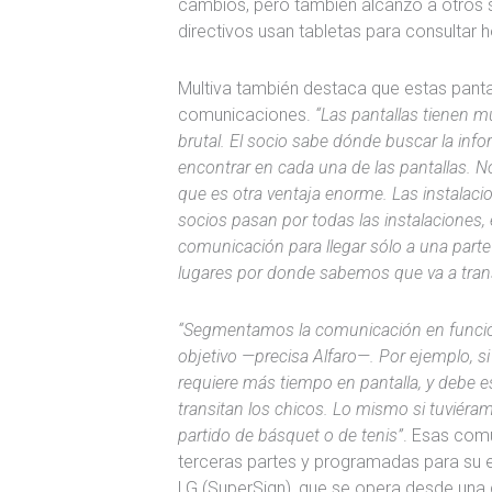
cambios, pero también alcanzó a otros s
directivos usan tabletas para consultar h
Multiva también destaca que estas pant
comunicaciones.
“Las pantallas tienen m
brutal. El socio sabe dónde buscar la inf
encontrar en cada una de las pantallas. 
que es otra ventaja enorme. Las instalaci
socios pasan por todas las instalacione
comunicación para llegar sólo a una parte 
lugares por donde sabemos que va a trans
“Segmentamos la comunicación en función d
objetivo —precisa Alfaro—. Por ejemplo, si
requiere más tiempo en pantalla, y debe e
transitan los chicos. Lo mismo si tuviéra
partido de básquet o de tenis”
. Esas com
terceras partes y programadas para su en
LG (SuperSign), que se opera desde una