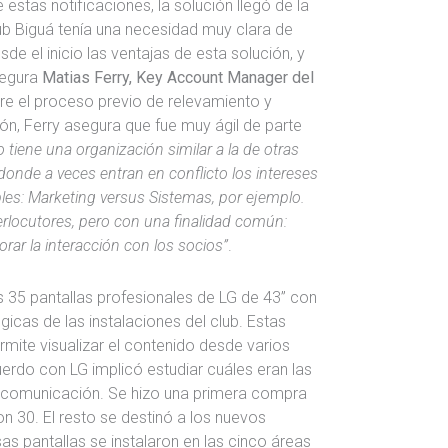
 estas notificaciones, la solución llegó de la
Club Biguá tenía una necesidad muy clara de
de el inicio las ventajas de esta solución, y
segura
Matias Ferry, Key Account Manager del
re el proceso previo de relevamiento y
ción, Ferry asegura que fue muy ágil de parte
 tiene una organización similar a la de otras
onde a veces entran en conflicto los intereses
es: Marketing versus Sistemas, por ejemplo.
erlocutores, pero con una finalidad común:
orar la interacción con los socios”
.
s 35 pantallas profesionales de LG de 43” con
icas de las instalaciones del club. Estas
rmite visualizar el contenido desde varios
uerdo con LG implicó estudiar cuáles eran las
 comunicación. Se hizo una primera compra
ron 30. El resto se destinó a los nuevos
 pantallas se instalaron en las cinco áreas