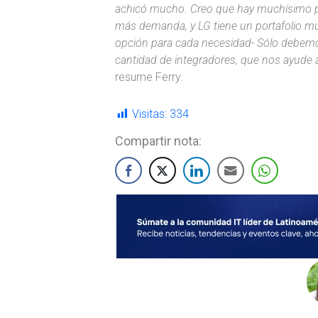
achicó mucho. Creo que hay muchísimo pa
más demanda, y LG tiene un portafolio mu
opción para cada necesidad- Sólo debemos
cantidad de integradores, que nos ayude 
resume Ferry.
Visitas:
334
Compartir nota: