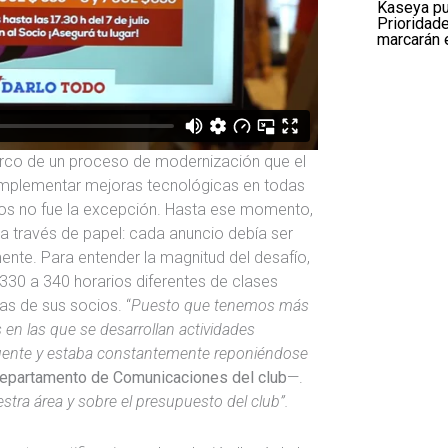
Kaseya pu
Prioridade
marcarán 
rco de un proceso de modernización que el
e implementar mejoras tecnológicas en todas
ios no fue la excepción. Hasta ese momento,
 a través de papel: cada anuncio debía ser
nte. Para entender la magnitud del desafío,
330 a 340 horarios diferentes de clases
ias de sus socios. “
Puesto que tenemos más
 en las que se desarrollan actividades
cuente y estaba constantemente reponiéndose
 departamento de Comunicaciones del club
—.
tra área y sobre el presupuesto del club”.