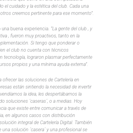
 el cuidado y la estética del club. Cada una
osotros creemos pertinente para ese momento”.
mo una buena experiencia.
“La gente del club , y
tiva , fueron muy proactivos, tanto en la
implementación. Si tengo que ponderar o
bien el club no cuenta con técnicos
 en tecnología, lograron plasmar perfectamente
ursos propios y una mínima ayuda externa”.
frecer las soluciones de Cartelería en
resas están sintiendo la necesidad de invertir
es vendíamos la idea, les despertábamos la
o soluciones ´caseras´, o a medias. Hoy
ncia que existe entre comunicar a través de
ia, en algunos casos con distribución
olución integral de Cartelería Digital. También
e una solución ´casera´ y una profesional se