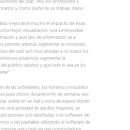
ectores del club. Hoy los profesores y
orarios y como parte de su trabajo diario.
allas mejoraron mucho el impacto de esas
ucha mejor visualización, una luminosidad
ormación y qué tipo de información va a
Nos permite además segmentar el contenido,
ones del club son muy amplias y no todos los
s, entonces podemos segmentar la
del público objetivo y que éste lo vea en los
itar”.
e las actividades, los horarios y el público
 es para chicos durante el fin de semana, eso
star visible en un hall o zona de espera donde
mos una actividad de adultos mayores, un
unicaciones son diseñadas con software de
vío a las pantallas utilizando el software de
 consola que corre en una computadora