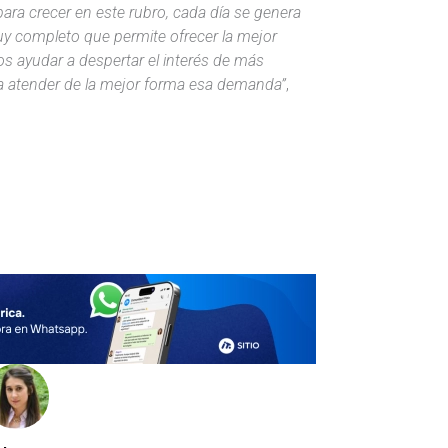
ra crecer en este rubro, cada día se genera
y completo que permite ofrecer la mejor
 ayudar a despertar el interés de más
a atender de la mejor forma esa demanda”
,