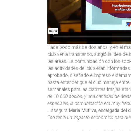
Hace poco más de dos años, y en el ma
club venía transitando, surgió la idea d
las áreas. La comunicación con los soc
las actividades del club eran informadas
aprobado, diseñado e impreso extername
basta entender que el club maneja entre 
semanales para las distintas franjas etar
de 10.000 socios, y una cantidad de áreas
especiales, la comunicación era muy fre
—asegura
María Mutilva, encargada del
Eso tenía un impacto económico para nues