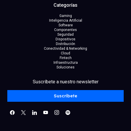
Categorías
Gaming
Inteligencia Artificial
Software
Componentes
Seguridad
Dispositivos
Distribución
Conectividad & Networking
Cloud
Fintech
Infraestructura
Soluciones
facebook
x
linkedin
Suscríbete a nuestro newsletter
youtube
instagram
spotify
Suscríbete