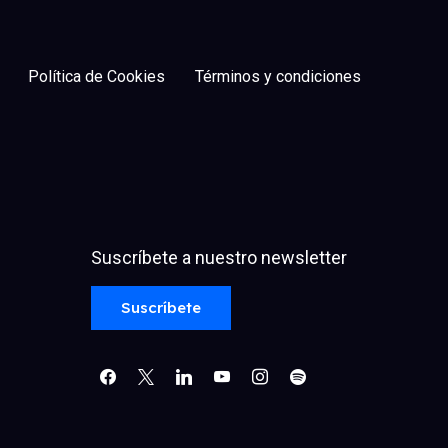
Política de Cookies
Términos y condiciones
Suscríbete a nuestro newsletter
facebook
x
linkedin
youtube
instagram
spotify
Suscríbete