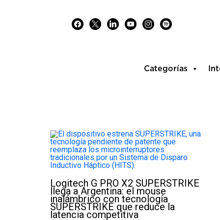
Skip
facebook
x
linkedin
youtube
instagram
spotify
to
content
Categorías
Int
Logitech G PRO X2 SUPERSTRIKE
llega a Argentina: el mouse
inalámbrico con tecnología
SUPERSTRIKE que reduce la
latencia competitiva