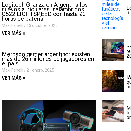
Logitech G lanza en Argentina los
La
nuevos auriculares inalámbricos
d
G522 LIGHTSPEED con hasta 90
horas de batería
Maxi Fanelli
13 octubre, 2025
VER MÁS »
S
re
Mercado gamer argentino: existen
2
más de 26 millones de jugadores en
el país
Maxi Fanelli
21 enero, 2025
IA
VER MÁS »
q
or
M
lo
pr