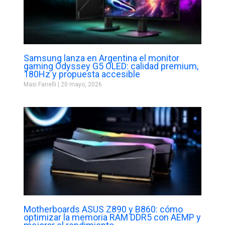
Samsung lanza en Argentina el monitor
gaming Odyssey G5 OLED: calidad premium,
180Hz y propuesta accesible
Maxi Fanelli
20 mayo, 2026
Motherboards ASUS Z890 y B860: cómo
optimizar la memoria RAM DDR5 con AEMP y