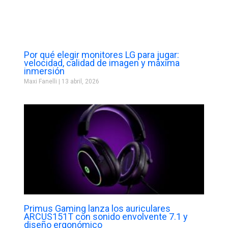
Por qué elegir monitores LG para jugar:
velocidad, calidad de imagen y máxima
inmersión
Maxi Fanelli
13 abril, 2026
Primus Gaming lanza los auriculares
ARCUS151T con sonido envolvente 7.1 y
diseño ergonómico