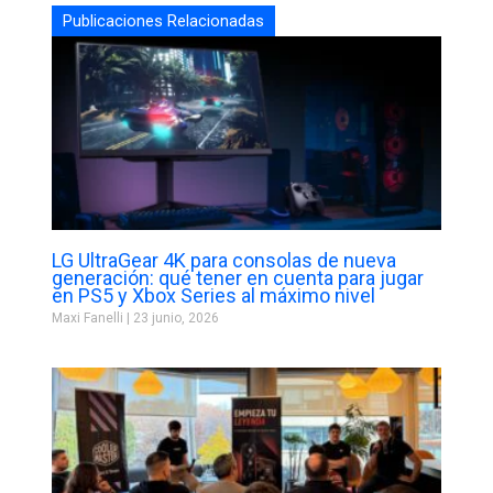
Publicaciones Relacionadas
LG UltraGear 4K para consolas de nueva
generación: qué tener en cuenta para jugar
en PS5 y Xbox Series al máximo nivel
Maxi Fanelli
23 junio, 2026