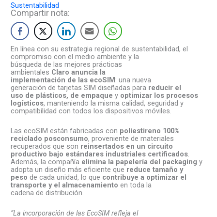
Sustentabilidad
Compartir nota:
En línea con
su
estrategia
regional
de
su
stentabilidad
, el
compromiso con el medio ambiente y la
búsqueda
de
las
mejores prácticas
ambientales
Claro
anuncia la
implementación
de
las
ecoSIM
: una nueva
generación
de
tarjetas SIM diseñadas para
reducir el
uso
de
plásticos,
de
empaque
y
optimizar los procesos
logísticos
, manteniendo la misma calidad, seguridad y
compatibilidad con todos los dispositivos móviles.
Las
ecoSIM
están fabricadas con
poliestireno 100%
reciclado posconsumo
, proveniente
de
materiales
recuperados que son
reinsertados en un circuito
productivo bajo estándares industriales certificados
.
Además, la compañía
elimina la papelería
de
l packaging
y
adopta un diseño más eficiente que
reduce tamaño y
peso
de
cada unidad, lo que
contribuye a optimizar el
transporte y el almacenamiento
en toda la
cadena
de
distribución.
“La incorporación
de
las
EcoSIM
refleja el