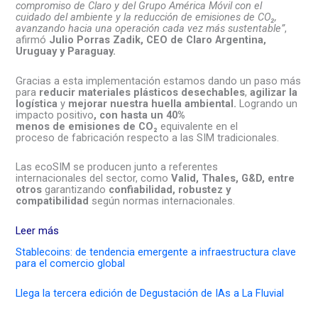
compromiso
de
Claro
y
de
l Grupo América Móvil con el
cuidado
de
l ambiente y la reducción
de
emisiones
de
CO₂,
avanzando hacia una operación cada vez más
su
stentable”
,
afirmó
Julio Porras Zadik, CEO
de
Claro
Argentina,
Uruguay y Paraguay.
Gracias a esta implementación estamos dando un paso más
para
reducir materiales plásticos
de
sechables
,
agilizar la
logística
y
mejorar nuestra huella ambiental.
Logrando
un
impacto positivo
, con hasta un 40%
menos
de
emisiones
de
CO₂
equivalente en el
proceso
de
fabricación respecto a
las
SIM tradicionales.
Las
ecoSIM
se producen junto a referentes
internacionales
de
l sector,
como
Valid, Thales, G&D, entre
otros
garantizando
confiabilidad, robustez y
compatibilidad
según normas internacionales.
Leer más
Stablecoins: de tendencia emergente a infraestructura clave
para el comercio global
Llega la tercera edición de Degustación de IAs a La Fluvial