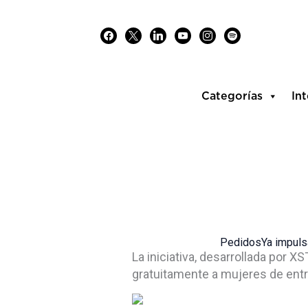
Skip
facebook
x
linkedin
youtube
instagram
spotify
to
content
Categorías
Int
PedidosYa impulsa 
La iniciativa, desarrollada por 
gratuitamente a mujeres de entr