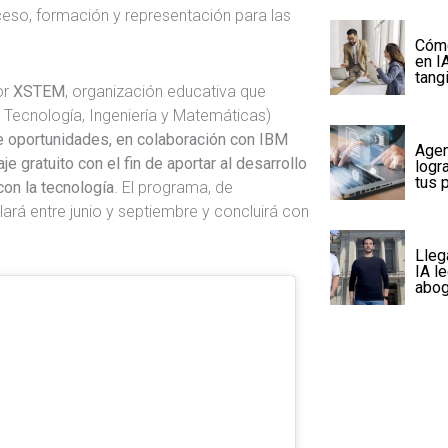
eso, formación y representación para las
Cómo
en I
tang
or
XSTEM
, organización educativa que
 Tecnología, Ingeniería y Matemáticas)
e oportunidades, en colaboración con IBM
Agen
je gratuito con el fin de aportar al desarrollo
logra
tus 
on la tecnología
. El programa, de
ará entre junio y septiembre y concluirá con
Lleg
IA l
abog