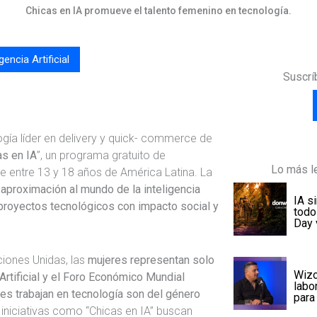
Chicas en IA promueve el talento femenino en tecnología.
igencia Artificial
Suscrí
ogía líder en delivery y quick- commerce de
as en IA
”, un programa gratuito de
Lo más le
de entre 13 y 18 años de América Latina. La
a
aproximación al mundo de la inteligencia
IA s
de proyectos tecnológicos con impacto social y
todo
Day 
ciones Unidas, las
mujeres representan solo
Wizo
 Artificial y el Foro Económico Mundial
labo
es trabajan en tecnología son del género
para
, iniciativas como “Chicas en IA” buscan