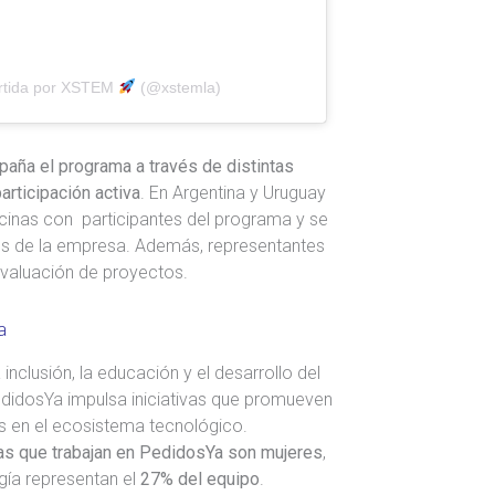
rtida por XSTEM
(@xstemla)
ña el programa a través de distintas
articipación activa
. En Argentina y Uruguay
icinas con participantes del programa y se
es de la empresa. Además, representantes
evaluación de proyectos.
a
nclusión, la educación y el desarrollo del
edidosYa impulsa iniciativas que promueven
s en el ecosistema tecnológico.
as que trabajan en PedidosYa son mujeres
,
gía representan el
27% del equipo
.