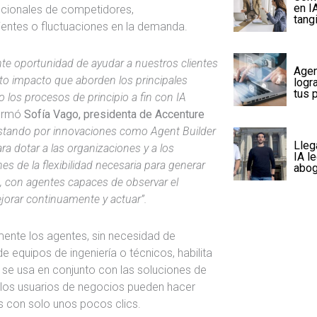
en I
cionales de competidores,
tang
ientes o fluctuaciones en la demanda.
e oportunidad de ayudar a nuestros clientes
Agen
alto impacto que aborden los principales
logra
tus 
 los procesos de principio a fin con IA
firmó
Sofía Vago, presidenta de Accenture
stando por innovaciones como Agent Builder
Lleg
ra dotar a las organizaciones y a los
IA l
s de la flexibilidad necesaria para generar
abog
, con agentes capaces de observar el
ejorar continuamente y actuar”.
ente los agentes, sin necesidad de
 equipos de ingeniería o técnicos, habilita
 se usa en conjunto con las soluciones de
, los usuarios de negocios pueden hacer
 con solo unos pocos clics.