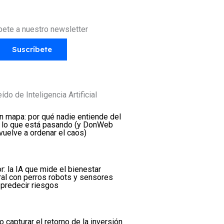
bete a nuestro newsletter
Suscríbete
ído de Inteligencia Artificial
in mapa: por qué nadie entiende del
 lo que está pasando (y DonWeb
vuelve a ordenar el caos)
r: la IA que mide el bienestar
ral con perros robots y sensores
 predecir riesgos
 capturar el retorno de la inversión