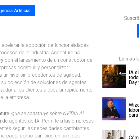
igencia Artificial
Suscrí
 acelerar la adopción de funcionalidades
rocesos de la industria, Accenture ha
Lo más le
ry
con el lanzamiento de un constructor de
presas construir y personalizar
IA s
a un nivel sin precedentes de agilidad.
todo
 su colección de soluciones de agentes
Day 
ayudar a los clientes a escalar rápidamente
de la empresa.
Wizo
labo
ture
-que se construye sobre NVIDIA AI
para
 de agentes de IA. Permite a las empresas
gentes según las necesidades cambiantes
 mercado, como cambios en políticas,
Cómo