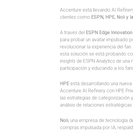
Accenture está llevando AI Refinery y
clientes como
ESPN, HPE, Noli y l
A través del
ESPN Edge Innovation
para probar un avatar impulsado p
revolucionar la experiencia del fan.
esta solución se está probando co
insights de ESPN Analytics de una 
participación y educando a los fan
HPE
está desarrollando una nueva 
Accenture AI Refinery con HPE Priv
las estrategias de categorización y
análisis de relaciones estratégicas
Noli
, una empresa de tecnología d
compras impulsada por IA, respalda