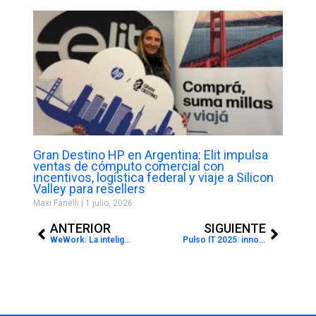
Gran Destino HP en Argentina: Elit impulsa
ventas de cómputo comercial con
incentivos, logística federal y viaje a Silicon
Valley para resellers
Maxi Fanelli
1 julio, 2026
Prev
Next
ANTERIOR
SIGUIENTE
WeWork: La inteligencia artificial redefine la colaboración en la oficina
Pulso IT 2025: innovación, networking y una app para hacer ”match” en el ecosistema tecnológico