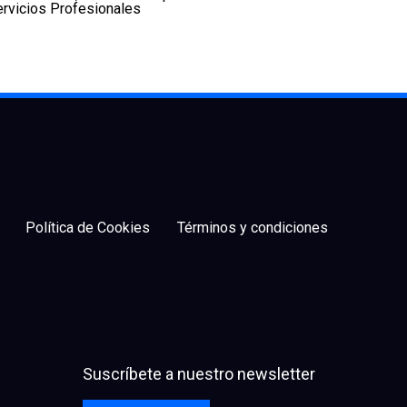
rvicios Profesionales
Política de Cookies
Términos y condiciones
Suscríbete a nuestro newsletter
facebook
x
linkedin
youtube
instagram
spotify