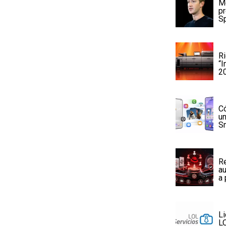
Me
p
Sp
Ri
“I
2
Có
u
S
Re
au
a 
Li
LO