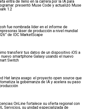
ta entra de lleno en la carrera por la IA para
rogramar: presentó Muse Code y actualizó Muse
ark 1.2
coh fue nombrada líder en el informe de
mpresoras láser de producción a nivel mundial
026” de IDC MarketScape
mo transferir tus datos de un dispositivo iOS a
n nuevo smartphone Galaxy usando el nuevo
mart Switch
d Hat lanza asago: el proyecto open source que
tomatiza la gobernanza de IA y acelera su paso
producción
cencias OnLine fortalece su oferta regional con
L Servicios, su unidad especializada de