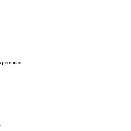
as personas
2