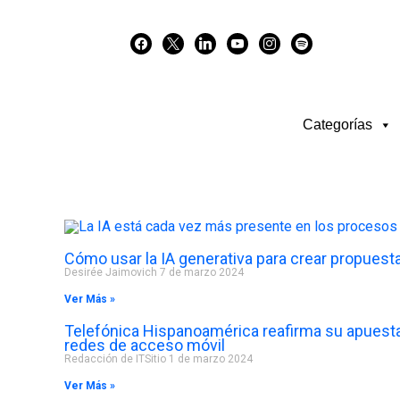
Skip
facebook
x
linkedin
youtube
instagram
spotify
to
content
Categorías
Cómo usar la IA generativa para crear propuesta
Desirée Jaimovich
7 de marzo 2024
Ver Más »
Telefónica Hispanoamérica reafirma su apuesta
redes de acceso móvil
Redacción de ITSitio
1 de marzo 2024
Ver Más »