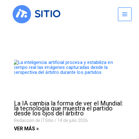
Skip
to
content
La IA cambia la forma de ver el Mundial:
la tecnología que muestra el partido
desde los ojos del árbitro
Redacción de ITSitio
14 de julio 2026
VER MÁS »