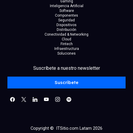
Gaming
Inteligencia Artificial
Software
Componentes
Seguridad
Dispositivos
Distribución
Conectividad & Networking
Cloud
Fintech
Infraestructura
Soluciones
facebook
x
linkedin
Suscríbete a nuestro newsletter
youtube
instagram
spotify
Suscríbete
Copyright © ITSitio.com Latam 2026