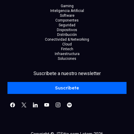
Gaming
Inteligencia Artificial
Software
Componentes
Seguridad
Dispositivos
Distribución
Conectividad & Networking
Cloud
Fintech
Infraestructura
Soluciones
facebook
x
linkedin
Suscríbete a nuestro newsletter
youtube
instagram
spotify
Suscríbete