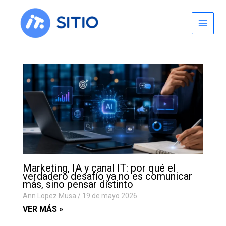
Skip
to
content
Marketing, IA y canal IT: por qué el
verdadero desafío ya no es comunicar
más, sino pensar distinto
Ann Lopez Musa
19 de mayo 2026
VER MÁS »